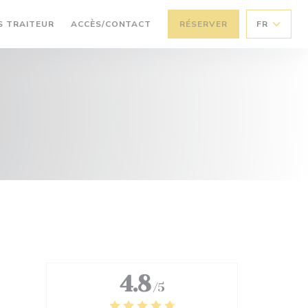
((OUVRE UNE NOUVELLE FENÊTRE))
S TRAITEUR
ACCÈS/CONTACT
RÉSERVER
FR
4.8
/5