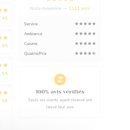
Note moyenne —
1111 avis
:
4
/5
Service
Ambiance
Cuisine
:
5
/5
Qualité/Prix
:
5
/5
100% avis vérifiés
Seuls les clients ayant réservé ont
:
5
/5
laissé leur avis
t