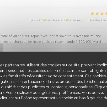
Service
:
5
/5
Ambiance
:
5
/5
Cuisine
:
5
/5
Qualité / Prix
 amabilité du serveur, repas excellent et savoureux avec une touche
 sommes enchantées de notre choix. Je recommande à 100/100. Merci
es partenaires utilisent des cookies sur ce site, pouvant impli
Service
:
5
/5
Ambiance
:
5
/5
Cuisine
:
5
/5
Qualité / Prix
re personnel. Les cookies dits « nécessaires » sont obligatoire
kies facultatifs nécessitent votre consentement. Ces cookies 
 delight. The service is great and we always feel welcomed. Anytime 
gation, mesurer l'audience du site, proposer des fonctionnalité
 ou afficher des publicités ou contenus personnalisés. Clique
 ou « Personnaliser » pour gérer vos préférences. Vous pouvez 
liquant sur l'icône représentant un cookie en bas à gauche d