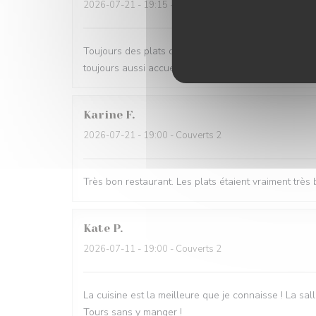
2026-07-21
- 19:15 - Couverts 3
Toujours des plats délicieux et savoureux, de savant
toujours aussi accueillant. A recommander pour tout
Karine
F
2026-07-21
- 19:00 - Couverts 2
Très bon restaurant. Les plats étaient vraiment tr
Kate
P
2026-07-11
- 19:00 - Couverts 2
La cuisine est la meilleure que je connaisse ! La sall
Tours sans y manger !