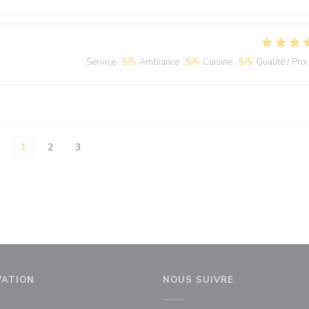
Service
:
5
/5
Ambiance
:
5
/5
Cuisine
:
5
/5
Qualité / Prix
1
2
3
VATION
NOUS SUIVRE