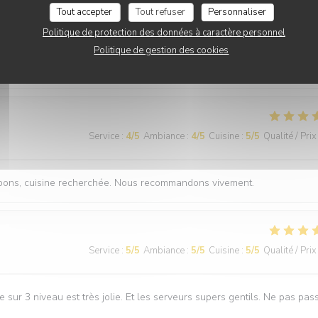
Service
:
5
/5
Ambiance
:
5
/5
Cuisine
:
5
/5
Qualité / Prix
Tout accepter
Tout refuser
Personnaliser
Politique de protection des données à caractère personnel
Politique de gestion des cookies
s mélanges qu'on ne retrouve pas ailleurs, avec un service au petit soi
es les occasions, n'hésitez pas,
Service
:
4
/5
Ambiance
:
4
/5
Cuisine
:
5
/5
Qualité / Prix
ès bons, cuisine recherchée. Nous recommandons vivement.
Service
:
5
/5
Ambiance
:
5
/5
Cuisine
:
5
/5
Qualité / Prix
e sur 3 niveau est très jolie. Et les serveurs supers gentils. Ne pas pas