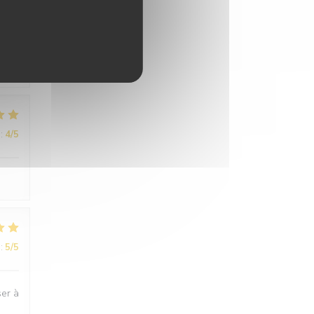
:
5
/5
n et
:
4
/5
:
5
/5
ser à