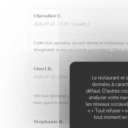
Chevalier
C
2026-07-27
- 12:30 - Couverts 2
Cadre très agréable, accueil discret et chaleureux,
d'originalité et une excellente présentation. Nous
thurl
H
Le restaurant et s
2026-07-16
- 19:00 - Couverts 2
données à caractè
défaut. D'autres coo
We love dining at La Baccara. The food is always a
analyser votre navi
have guest in town we always bring them here.
les réseaux sociaux)
», « Tout refuser »
tout moment en c
Stephanie
B