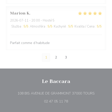
Marion
K
2026-07-11
- 20:00 - Hosté 5
Služba
:
5
/5
Atmosféra
:
5
/5
Kuchyně
:
5
/5
Kvalita / Cena
:
5
/5
Parfait comme d’habitude
1
2
3
Le Baccara
((otevře se
108 BIS AVENUE DE GRAMMONT 37000 TOURS
02 47 05 11 78