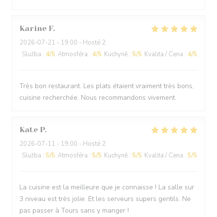
Karine
F
2026-07-21
- 19:00 - Hosté 2
Služba
:
4
/5
Atmosféra
:
4
/5
Kuchyně
:
5
/5
Kvalita / Cena
:
4
/5
Très bon restaurant. Les plats étaient vraiment très bons,
cuisine recherchée. Nous recommandons vivement.
Kate
P
2026-07-11
- 19:00 - Hosté 2
Služba
:
5
/5
Atmosféra
:
5
/5
Kuchyně
:
5
/5
Kvalita / Cena
:
5
/5
La cuisine est la meilleure que je connaisse ! La salle sur
3 niveau est très jolie. Et les serveurs supers gentils. Ne
pas passer à Tours sans y manger !