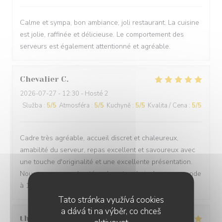
Calme et sympa, bon ambiance, joli restaurant. La cuisine
est jolie, raffinée et délicieuse. Le comportement des
serveurs est également attentionné et agréable.
Chevalier
C
2026-07-27
- 12:30 - Hosté 2
Služba
:
5
/5
Atmosféra
:
5
/5
Kuchyně
:
5
/5
Kvalita / Cena
:
5
/5
Cadre très agréable, accueil discret et chaleureux,
amabilité du serveur, repas excellent et savoureux avec
une touche d'originalité et une excellente présentation.
Nous sommes enchantées de notre choix. Je recommande
à 100/100. Merci
Tato stránka využívá cookies
a dává ti na výběr, co chceš
thurl
H