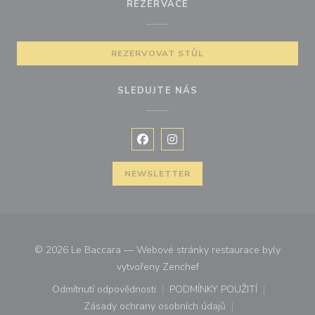
REZERVACE
REZERVOVAT STŮL
SLEDUJTE NÁS
Facebook ((otevře se v novém okně
Instagram ((otevře se v nové
NEWSLETTER
© 2026 Le Baccara — Webové stránky restaurace byly
((otevře se v novém okně))
vytvořeny
Zenchef
Odmítnutí odpovědnosti
PODMÍNKY POUŽITÍ
((otevře se v novém okně))
((otevře se v novém o
Zásady ochrany osobních údajů
((otevře se v novém okně))