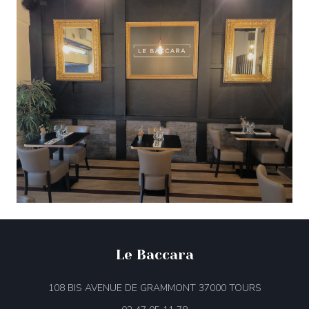
Le Baccara
((öffnet ei
108 BIS AVENUE DE GRAMMONT 37000 TOURS