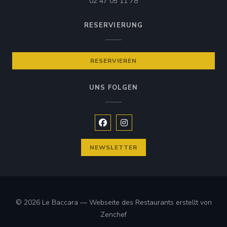
02 47 05 11 78
RESERVIERUNG
RESERVIEREN
UNS FOLGEN
Facebook ((öffnet ein neues Fenste
Instagram ((öffnet ein neues 
NEWSLETTER
© 2026 Le Baccara — Webseite des Restaurants erstellt von
((öffnet ein neues Fenster))
Zenchef