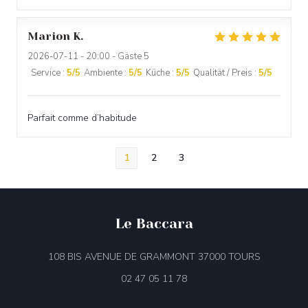
Marion
K
2026-07-11
- 20:00 - Gäste 5
Service
:
5
/5
Ambiente
:
5
/5
Küche
:
5
/5
Qualität / Preis
:
5
/5
Parfait comme d’habitude
1
2
3
Le Baccara
((öffnet ei
108 BIS AVENUE DE GRAMMONT 37000 TOURS
02 47 05 11 78