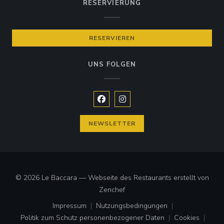
RESERVIERUNG
RESERVIEREN
UNS FOLGEN
Facebook ((öffnet ein neues Fenste
Instagram ((öffnet ein neues 
NEWSLETTER
© 2026 Le Baccara — Webseite des Restaurants erstellt von
((öffnet ein neues Fenster))
Zenchef
Impressum
Nutzungsbedingungen
((öffnet ein neues Fenster))
((öffnet ein neues Fenster))
Politik zum Schutz personenbezogener Daten
Cookies
((öffnet ein neues Fenster))
((öffnet ei