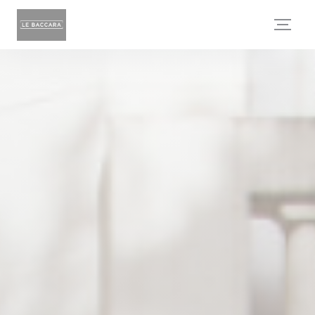
Πίνακας διαχείρισης "Μπισκότων" (Cookies)