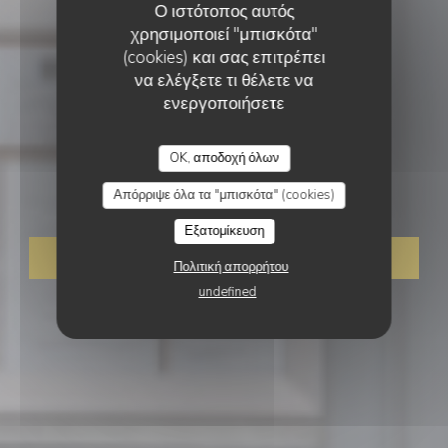
Ο ιστότοπος αυτός
χρησιμοποιεί "μπισκότα"
(cookies) και σας επιτρέπει
να ελέγξετε τι θέλετε να
ενεργοποιήσετε
ΓΑΣΤΡΟΝΟΜΙΚΌ ΕΣΤΙΑΤΌΡΙΟ
•
TOURS
OK, αποδοχή όλων
Le Baccara
Απόρριψε όλα τα "μπισκότα" (cookies)
Εξατομίκευση
ΚΆΝΤΕ ΚΡΆΤΗΣΗ ΤΡΑΠΕΖΙΟΎ
Πολιτική απορρήτου
undefined