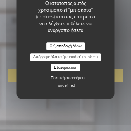
Ο ιστότοπος αυτός
χρησιμοποιεί "μπισκότα"
(cookies) και σας επιτρέπει
να ελέγξετε τι θέλετε να
ενεργοποιήσετε
ΓΑΣΤΡΟΝΟΜΙΚΌ ΕΣΤΙΑΤΌΡΙΟ
•
TOURS
OK, αποδοχή όλων
Le Baccara
Απόρριψε όλα τα "μπισκότα" (cookies)
Εξατομίκευση
ΚΆΝΤΕ ΚΡΆΤΗΣΗ ΤΡΑΠΕΖΙΟΎ
Πολιτική απορρήτου
undefined