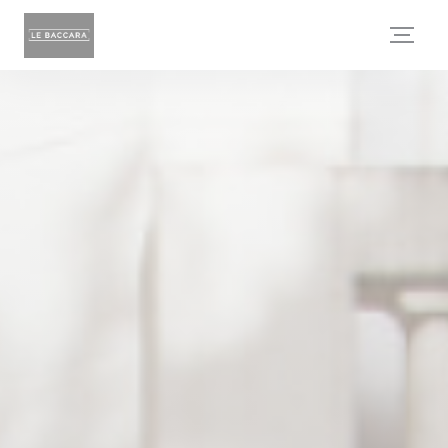
Πίνακας διαχείρισης "Μπισκότων" (Cookies)