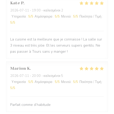
Kate
P
2026-07-11
- 19:00 - καλεσμένοι 2
Υπηρεσία
:
5
/5
Ατμόσφαιρα
:
5
/5
Μενού
:
5
/5
Ποιότητα / Τιμή
:
5
/5
La cuisine est la meilleure que je connaisse ! La salle sur
3 niveau est très jolie. Et les serveurs supers gentils. Ne
pas passer à Tours sans y manger !
Marion
K
2026-07-11
- 20:00 - καλεσμένοι 5
Υπηρεσία
:
5
/5
Ατμόσφαιρα
:
5
/5
Μενού
:
5
/5
Ποιότητα / Τιμή
:
5
/5
Parfait comme d’habitude