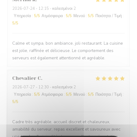
2026-07-24
- 12:15 - καλεσμένοι 2
Υπηρεσία
:
5
/5
Ατμόσφαιρα
:
5
/5
Μενού
:
5
/5
Ποιότητα / Τιμή
:
5
/5
Calme et sympa, bon ambiance, joli restaurant. La cuisine
est jolie, raffinée et délicieuse. Le comportement des
serveurs est également attentionné et agréable.
Chevalier
C
2026-07-27
- 12:30 - καλεσμένοι 2
Υπηρεσία
:
5
/5
Ατμόσφαιρα
:
5
/5
Μενού
:
5
/5
Ποιότητα / Τιμή
:
5
/5
Cadre très agréable, accueil discret et chaleureux,
amabilité du serveur, repas excellent et savoureux avec
une touche d'originalité et une excellente présentation.