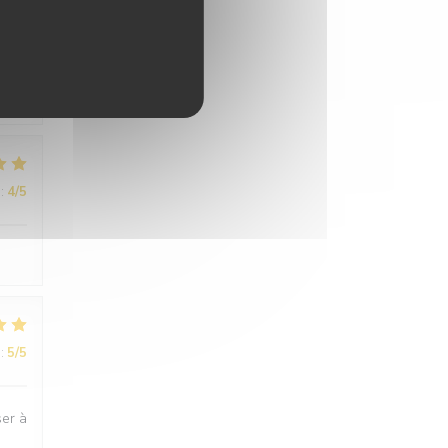
:
5
/5
n et
:
4
/5
:
5
/5
ser à