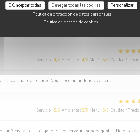
Servicio
:
5
/5
Ambiente
:
5
/5
Menú
:
5
/5
Calidad / Precio
OK, aceptar todas
Denegar todas las cookies
Personalizar
Política de protección de datos personales
Política de gestión de cookies
s mélanges qu'on ne retrouve pas ailleurs, avec un service au petit soi
es les occasions, n'hésitez pas,
Servicio
:
4
/5
Ambiente
:
4
/5
Menú
:
5
/5
Calidad / Precio
ès bons, cuisine recherchée. Nous recommandons vivement.
Servicio
:
5
/5
Ambiente
:
5
/5
Menú
:
5
/5
Calidad / Precio
e sur 3 niveau est très jolie. Et les serveurs supers gentils. Ne pas pas