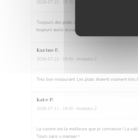
2026-07-21
- 19:15 - Invitados 3
Toujours des plats délicieux et savoureux, de savant
toujours aussi accueillant. A recommander pour tout
Karine
F
2026-07-21
- 19:00 - Invitados 2
Très bon restaurant. Les plats étaient vraiment tr
Kate
P
2026-07-11
- 19:00 - Invitados 2
La cuisine est la meilleure que je connaisse ! La sall
Tours sans y manger !