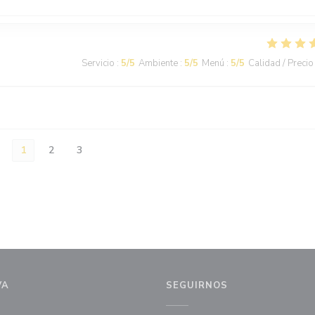
Servicio
:
5
/5
Ambiente
:
5
/5
Menú
:
5
/5
Calidad / Precio
1
2
3
VA
SEGUIRNOS