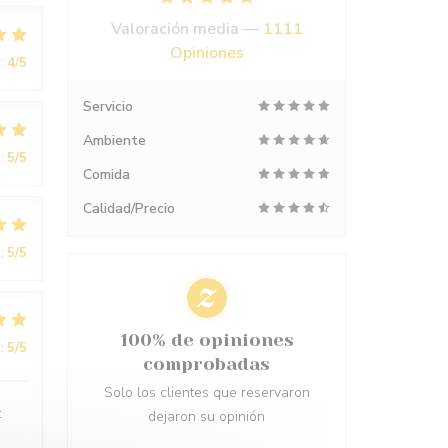
Valoración media —
1111
Opiniones
:
4
/5
Servicio
Ambiente
:
5
/5
Comida
Calidad/Precio
:
5
/5
100% de opiniones
:
5
/5
comprobadas
Solo los clientes que reservaron
t
dejaron su opinión