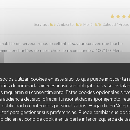
Servicio
:
5
/5
Ambiente
:
5
/5
Menú
:
5
/5
Calidad / Precio
 amabilité du serveur, repas excellent et savoureux avec une touche
 sommes enchantées de notre choix. Je recommande à 100/100. Merci
socios utilizan cookies en este sitio, lo que puede implicar la
Servicio
:
5
/5
Ambiente
:
5
/5
Menú
:
5
/5
Calidad / Precio
okies denominadas «necesarias» son obligatorias y se instalan
s requieren su consentimiento. Estas cookies opcionales sirve
 delight. The service is great and we always feel welcomed. Anytime 
a audiencia del sitio, ofrecer funcionalidades (por ejemplo, re
r publicidad o contenidos personalizados. Haga clic en 'Acept
lizar' para gestionar sus preferencias. Puede cambiar sus opci
lic en el icono de cookie en la parte inferior izquierda de las