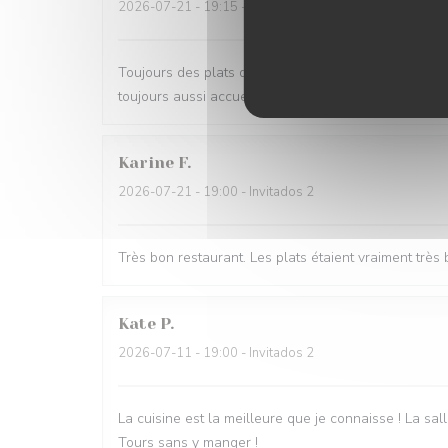
2026-07-21
- 19:15 - Invitados 3
Toujours des plats délicieux et savoureux, de savant
toujours aussi accueillant. A recommander pour tout
Karine
F
2026-07-21
- 19:00 - Invitados 2
Très bon restaurant. Les plats étaient vraiment tr
Kate
P
2026-07-11
- 19:00 - Invitados 2
La cuisine est la meilleure que je connaisse ! La sall
Tours sans y manger !