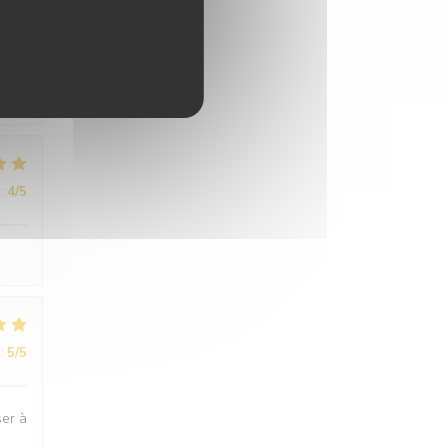
:
5
/5
n et
:
4
/5
:
5
/5
ser à