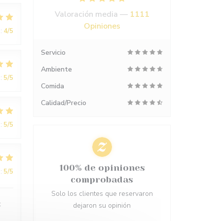
Valoración media —
1111
Opiniones
:
4
/5
Servicio
Ambiente
:
5
/5
Comida
Calidad/Precio
:
5
/5
100% de opiniones
:
5
/5
comprobadas
Solo los clientes que reservaron
t
dejaron su opinión