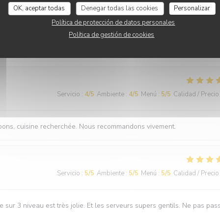
Servicio
:
5
/5
Ambiente
:
5
/5
Menú
:
5
/5
Calidad / Precio
OK, aceptar todas
Denegar todas las cookies
Personalizar
Política de protección de datos personales
Política de gestión de cookies
s mélanges qu'on ne retrouve pas ailleurs, avec un service au petit soi
es les occasions, n'hésitez pas,
Servicio
:
4
/5
Ambiente
:
4
/5
Menú
:
5
/5
Calidad / Precio
ès bons, cuisine recherchée. Nous recommandons vivement.
Servicio
:
5
/5
Ambiente
:
5
/5
Menú
:
5
/5
Calidad / Precio
e sur 3 niveau est très jolie. Et les serveurs supers gentils. Ne pas pas