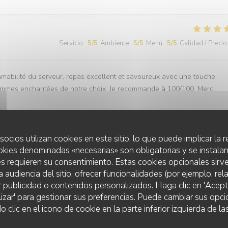
Servicio
:
5
/5
Ambiente
:
5
/5
Menú
:
5
/5
Calidad / Precio
 amabilité du serveur, repas excellent et savoureux avec une touche
 sommes enchantées de notre choix. Je recommande à 100/100. Merci
socios utilizan cookies en este sitio, lo que puede implicar la
Servicio
:
5
/5
Ambiente
:
5
/5
Menú
:
5
/5
Calidad / Precio
okies denominadas «necesarias» son obligatorias y se instalan
s requieren su consentimiento. Estas cookies opcionales sirve
 delight. The service is great and we always feel welcomed. Anytime 
a audiencia del sitio, ofrecer funcionalidades (por ejemplo, re
r publicidad o contenidos personalizados. Haga clic en 'Acept
lizar' para gestionar sus preferencias. Puede cambiar sus opci
lic en el icono de cookie en la parte inferior izquierda de las