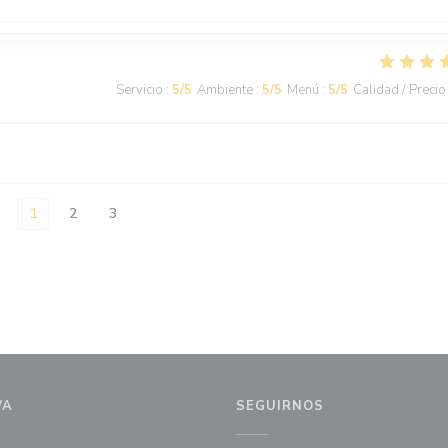
Servicio
:
5
/5
Ambiente
:
5
/5
Menú
:
5
/5
Calidad / Precio
1
2
3
VA
SEGUIRNOS