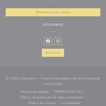
RESERVAR UNA MESA
SEGUIRNOS
Facebook ((abre en una nueva vent
Instagram ((abre en una nuev
BOLETÍN
© 2026 Le Baccara — Creación de página web de restaurante
((abre en una nueva ventana)
con
Zenchef
Menciones legales
TÉRMINOS DE USO
((abre en una nueva ventana))
((abre en una nueva ven
Política de protección de datos personales
((abre en una nueva ventana))
Política de cookies
Accesibilidad
((abre en una nueva ventana))
((abre en una nueva ven