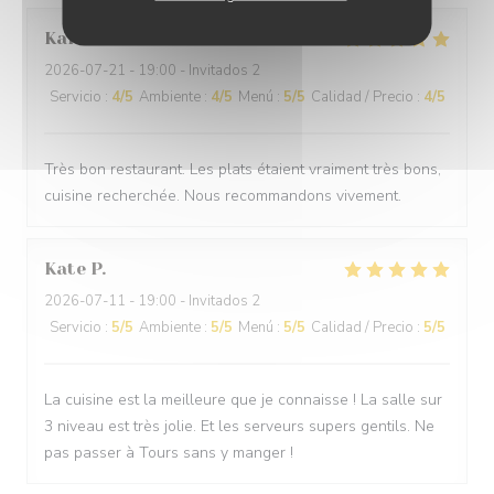
Karine
F
2026-07-21
- 19:00 - Invitados 2
Servicio
:
4
/5
Ambiente
:
4
/5
Menú
:
5
/5
Calidad / Precio
:
4
/5
Très bon restaurant. Les plats étaient vraiment très bons,
cuisine recherchée. Nous recommandons vivement.
Kate
P
2026-07-11
- 19:00 - Invitados 2
Servicio
:
5
/5
Ambiente
:
5
/5
Menú
:
5
/5
Calidad / Precio
:
5
/5
La cuisine est la meilleure que je connaisse ! La salle sur
3 niveau est très jolie. Et les serveurs supers gentils. Ne
pas passer à Tours sans y manger !