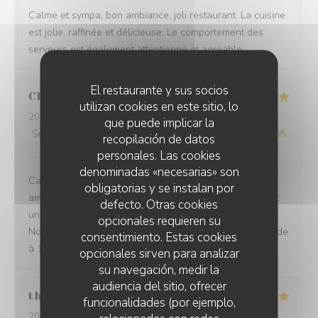
Calme et sympa, bon ambiance, joli restaurant. La cuisine
est jolie, raffinée et délicieuse. Le comportement des
serveurs est également attentionné et agréable.
El restaurante y sus socios
Chevalier
C
utilizan cookies en este sitio, lo
2026-07-27
- 12:30 - Invitados 2
que puede implicar la
Servicio
:
5
/5
Ambiente
:
5
/5
Menú
:
5
/5
Calidad / Precio
:
5
/5
recopilación de datos
personales. Las cookies
denominadas «necesarias» son
Cadre très agréable, accueil discret et chaleureux,
obligatorias y se instalan por
amabilité du serveur, repas excellent et savoureux avec
defecto. Otras cookies
une touche d'originalité et une excellente présentation.
opcionales requieren su
Nous sommes enchantées de notre choix. Je recommande
consentimiento. Estas cookies
à 100/100. Merci
opcionales sirven para analizar
su navegación, medir la
audiencia del sitio, ofrecer
thurl
H
funcionalidades (por ejemplo,
2026-07-16
- 19:00 - Invitados 2