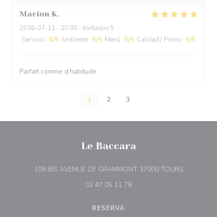
Marion
K
2026-07-11
- 20:00 - Invitados 5
Servicio
:
5
/5
Ambiente
:
5
/5
Menú
:
5
/5
Calidad / Precio
:
5
/5
Parfait comme d’habitude
1
2
3
Le Baccara
((abre en 
108 BIS AVENUE DE GRAMMONT 37000 TOURS
02 47 05 11 78
RESERVA