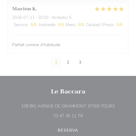
Marion
K
2026-07-11
- 20:00 - Invitados 5
Servicio
:
5
/5
Ambiente
:
5
/5
Menú
:
5
/5
Calidad / Precio
:
5
/5
Parfait comme d’habitude
1
2
3
Le Baccara
((abre en 
108 BIS AVENUE DE GRAMMONT 37000 TOURS
02 47 05 11 78
RESERVA