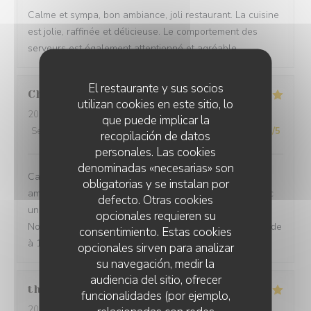
Calme et sympa, bon ambiance, joli restaurant. La cuisine
est jolie, raffinée et délicieuse. Le comportement des
serveurs est également attentionné et agréable.
El restaurante y sus socios
Chevalier
C
utilizan cookies en este sitio, lo
2026-07-27
- 12:30 - Invitados 2
que puede implicar la
Servicio
:
5
/5
Ambiente
:
5
/5
Menú
:
5
/5
Calidad / Precio
:
5
/5
recopilación de datos
personales. Las cookies
denominadas «necesarias» son
Cadre très agréable, accueil discret et chaleureux,
obligatorias y se instalan por
amabilité du serveur, repas excellent et savoureux avec
defecto. Otras cookies
une touche d'originalité et une excellente présentation.
opcionales requieren su
Nous sommes enchantées de notre choix. Je recommande
consentimiento. Estas cookies
à 100/100. Merci
opcionales sirven para analizar
su navegación, medir la
audiencia del sitio, ofrecer
thurl
H
funcionalidades (por ejemplo,
2026-07-16
- 19:00 - Invitados 2