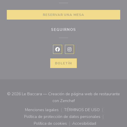
RESERVAR UNA MESA
SEGUIRNOS
Facebook ((abre en una nueva vent
Instagram ((abre en una nuev
BOLETÍN
© 2026 Le Baccara — Creación de página web de restaurante
((abre en una nueva ventana)
con
Zenchef
Menciones legales
TÉRMINOS DE USO
((abre en una nueva ventana))
((abre en una nueva ven
Política de protección de datos personales
((abre en una nueva ventana))
Política de cookies
Accesibilidad
((abre en una nueva ventana))
((abre en una nueva ven