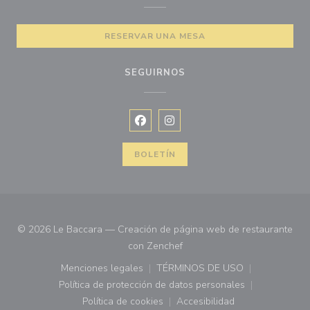
RESERVAR UNA MESA
SEGUIRNOS
Facebook ((abre en una nueva vent
Instagram ((abre en una nuev
BOLETÍN
© 2026 Le Baccara — Creación de página web de restaurante
((abre en una nueva ventana)
con
Zenchef
Menciones legales
TÉRMINOS DE USO
((abre en una nueva ventana))
((abre en una nueva ven
Política de protección de datos personales
((abre en una nueva ventana))
Política de cookies
Accesibilidad
((abre en una nueva ventana))
((abre en una nueva ven