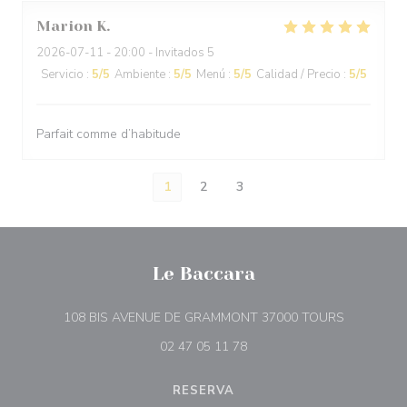
Marion
K
2026-07-11
- 20:00 - Invitados 5
Servicio
:
5
/5
Ambiente
:
5
/5
Menú
:
5
/5
Calidad / Precio
:
5
/5
Parfait comme d’habitude
1
2
3
Le Baccara
((abre en 
108 BIS AVENUE DE GRAMMONT 37000 TOURS
02 47 05 11 78
RESERVA