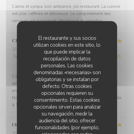
Calme et sympa, bon ambiance, joli restaurant. La cuisine
est jolie, raffinée et délicieuse. Le comportement des
serveurs est également attentionné et agréable.
El restaurante y sus socios
Chevalier
C
utilizan cookies en este sitio, lo
2026-07-27
- 12:30 - Invitados 2
que puede implicar la
Servicio
:
5
/5
Ambiente
:
5
/5
Menú
:
5
/5
Calidad / Precio
:
5
/5
recopilación de datos
personales. Las cookies
denominadas «necesarias» son
Cadre très agréable, accueil discret et chaleureux,
obligatorias y se instalan por
amabilité du serveur, repas excellent et savoureux avec
defecto. Otras cookies
une touche d'originalité et une excellente présentation.
opcionales requieren su
Nous sommes enchantées de notre choix. Je recommande
consentimiento. Estas cookies
à 100/100. Merci
opcionales sirven para analizar
su navegación, medir la
audiencia del sitio, ofrecer
thurl
H
funcionalidades (por ejemplo,
2026-07-16
- 19:00 - Invitados 2