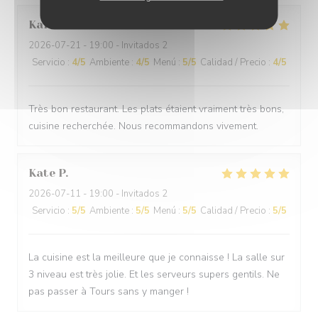
Karine
F
2026-07-21
- 19:00 - Invitados 2
Servicio
:
4
/5
Ambiente
:
4
/5
Menú
:
5
/5
Calidad / Precio
:
4
/5
Très bon restaurant. Les plats étaient vraiment très bons,
cuisine recherchée. Nous recommandons vivement.
Kate
P
2026-07-11
- 19:00 - Invitados 2
Servicio
:
5
/5
Ambiente
:
5
/5
Menú
:
5
/5
Calidad / Precio
:
5
/5
La cuisine est la meilleure que je connaisse ! La salle sur
3 niveau est très jolie. Et les serveurs supers gentils. Ne
pas passer à Tours sans y manger !