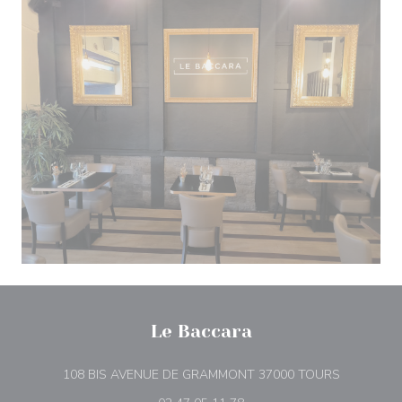
Le Baccara
((apre una 
108 BIS AVENUE DE GRAMMONT 37000 TOURS