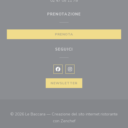
02 47 05 11 78
PRENOTAZIONE
PRENOTA
SEGUICI
Facebook ((apre una nuova finestra)
Instagram ((apre una nuova fi
NEWSLETTER
© 2026 Le Baccara — Creazione del sito internet ristorante
((apre una nuova finestra))
con
Zenchef