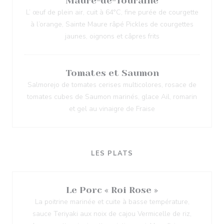
Maure-de-Touraine
L’ œuf de plein air, cuit à 64°C, fine purée de courgette
à l’orange, Sainte Maure râpé Pickles de courgettes
jaunes, oignons et câpres frits
Tomates et Saumon
Salmorejo de tomates cerises multicolores, rosace de
tomates cubes de Saumon marinés, glace Ail, romarin
et gel au vinaigre de Fraise
LES PLATS
Le Porc « Roi Rose »
La poitrine marinée et cuite à basse température,
sauce Teriyaki aux noix de cajou Vermicelle de riz,