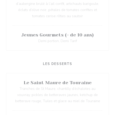
d’aubergine brulé à l’ail confit, artichauts barigoule,
éclats d’olive noir, pétales de tomates confites et
tomates cerise rôties au sautoir
Jeunes Gourmets (- de 10 ans)
Demi portion, Demi Tarif
LES DESSERTS
Le Saint Maure de Touraine
Tranches de St Maure, chantilly d’échalotes au
vouvray, pickles de betteraves jaunes, ketchup de
betterave rouge, Tuiles et glace au miel de Touraine