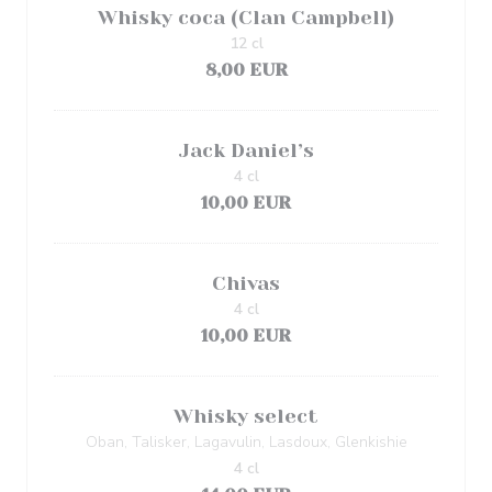
Whisky coca (Clan Campbell)
12 cl
8,00 EUR
Jack Daniel’s
4 cl
10,00 EUR
Chivas
4 cl
10,00 EUR
Whisky select
Oban, Talisker, Lagavulin, Lasdoux, Glenkishie
4 cl