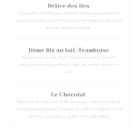
Délice des îles
Compotée de Mangue, Ananas, Maracuja au piment
oiseau, biscuits coco émulsion crème anglaise au curry
breton, sorbet mangue
Dôme Riz au lait /Framboise
Mousse riz au lait, insert framboise pépin, biscuit
spéculoos Sorbet yahourt, râpé de zestes de citron
vert
Le Chocolat
Moelleux au chocolat 50% de cacao, vaporeux infusé
au cigare équatorien Caramel de café au cognac de la
maison « Lhéraud », glace chocolat Marat