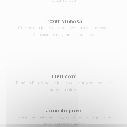
et comté râpé
L'œuf Mimosa
Crémeux du jaune au citron, les blancs concassés,
émulsion de mayonnaise au satay
-
Lieu noir
Pané au Panko, sauce lait de coco curry vert, pomme
purée au citron
Joue de porc
Sauce blanquette au curry, sauté de champignons de
paris , carottes glacées