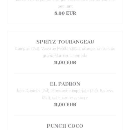
pétillant
8,00 EUR
SPRITZ TOURANGEAU
Campari (2cl), Vouvray Pétillant(8cl), orange, un trait de
grand Marnier, limonade
11,00 EUR
EL PADRON
Jack Daniel's (2cl), Mandarine impériale (2cl), Baileys
(2cl), café, canne a sucre
11,00 EUR
PUNCH COCO