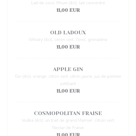
Lait de coco, Rhum (4cl), lait concentré
11,00 EUR
OLD LADOUX
Whisky (4cl), citron vert, Tonic, grenadine
11,00 EUR
APPLE GIN
Gin (4cl), orange, citron vert, citron jaune, jus de pomme
pétillant
11,00 EUR
COSMOPOLITAN FRAISE
Vodka (4cl), un trait de grand Marnier, citron vert,
Nectar de Fraise
11,00 EUR