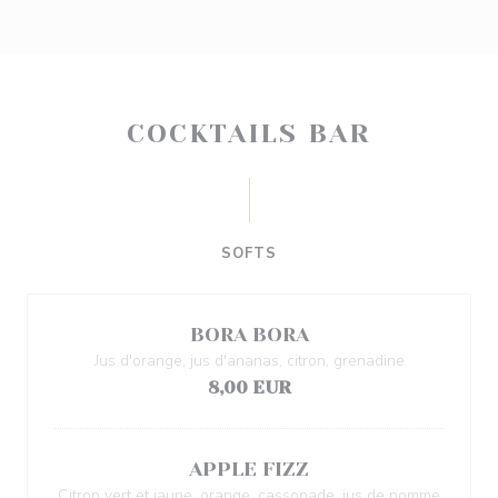
COCKTAILS BAR
SOFTS
BORA BORA
Jus d'orange, jus d'ananas, citron, grenadine
8,00 EUR
APPLE FIZZ
Citron vert et jaune, orange, cassonade, jus de pomme