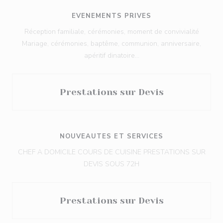
EVENEMENTS PRIVES
Réception familiale, cérémonies, moment de convivialité
Mariage, cérémonies, baptême, communion, anniversaire,
apéritif dinatoire...
Prestations sur Devis
NOUVEAUTES ET SERVICES
CHEF A DOMICILE COURS DE CUISINE PRESTATIONS SUR
DEVIS SOUS 72H
Prestations sur Devis