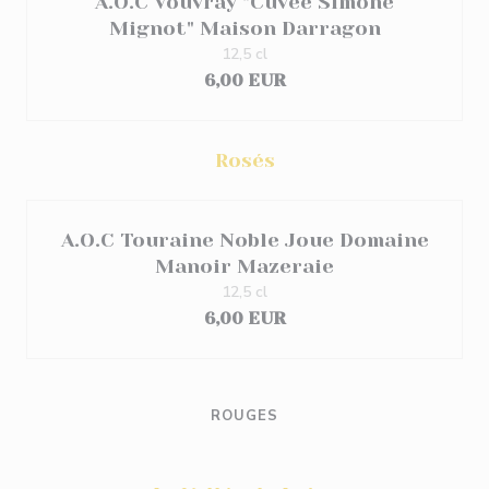
A.O.C Vouvray "Cuvée Simone
Mignot" Maison Darragon
12,5 cl
6,00 EUR
Rosés
A.O.C Touraine Noble Joue Domaine
Manoir Mazeraie
12,5 cl
6,00 EUR
ROUGES