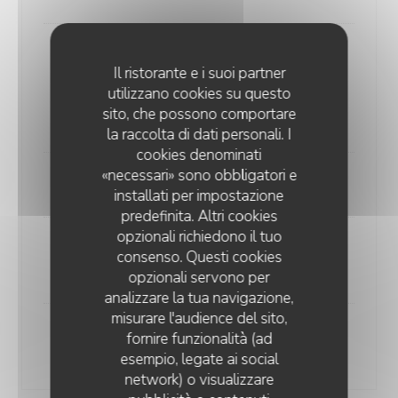
Schrimp Roll
Il ristorante e i suoi partner
Hot-dog de pain Brioché, choux, carottes, gambas
utilizzano cookies su questo
panées au panko, mayo curry vert et satay frites aux
sito, che possono comportare
épices du chef
la raccolta di dati personali. I
cookies denominati
«necessari» sono obbligatori e
-
installati per impostazione
predefinita. Altri cookies
opzionali richiedono il tuo
Melon
consenso. Questi cookies
En soupe, billes aux épices et citron jaune
opzionali servono per
analizzare la tua navigazione,
misurare l'audience del sito,
Pèche
fornire funzionalità (ad
Juste passée au sirop infusé au romarin, chantilly
esempio, legate ai social
network) o visualizzare