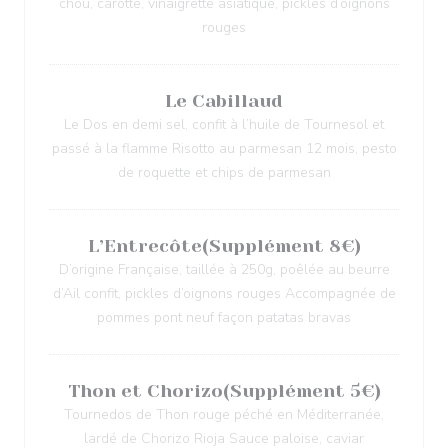
chou, carotte, vinaigrette asiatique, pickles d’oignons
rouges
Le Cabillaud
Le Dos en demi sel, confit à l’huile de Tournesol et
passé à la flamme Risotto au parmesan 12 mois, pesto
de roquette et chips de parmesan
L’Entrecôte(Supplément 8€)
D’origine Française, taillée à 250g, poêlée au beurre
d’Ail confit, pickles d’oignons rouges Accompagnée de
pommes pont neuf façon patatas bravas
Thon et Chorizo(Supplément 5€)
Tournedos de Thon rouge péché en Méditerranée,
lardé de Chorizo Rioja Sauce paloise, caviar