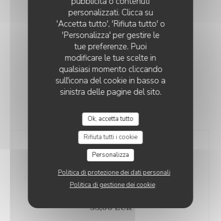
pubblicità o contenuti
personalizzati. Clicca su
'Accetta tutto', 'Rifiuta tutto' o
'Personalizza' per gestire le
tue preferenze. Puoi
MENU BACCARA
modificare le tue scelte in
qualsiasi momento cliccando
sull'icona del cookie in basso a
sinistra delle pagine del sito.
SERVI MIDI ET SOIR DU LUNDI AU SAMEDI
Ok, accetta tutto
Rifiuta tutti i cookie
Entrée, plat, dessert
Personalizza
42,00 EUR
Politica di protezione dei dati personali
Politica di gestione dei cookie
Entrée, plat ou Plat, dessert
38,00 EUR