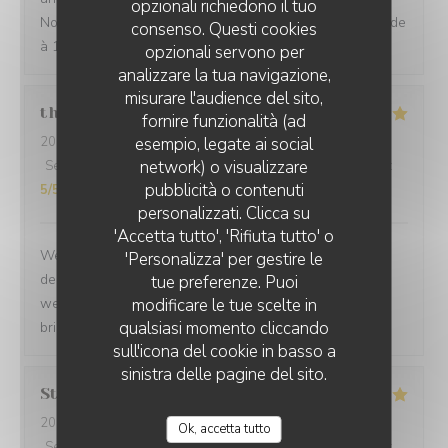
opzionali richiedono il tuo
Nous sommes enchantées de notre choix. Je recommande
consenso. Questi cookies
à 100/100. Merci
opzionali servono per
analizzare la tua navigazione,
misurare l'audience del sito,
thurl
H
fornire funzionalità (ad
2026-07-16
- 19:00 - Ospiti 2
esempio, legate ai social
network) o visualizzare
Servizio
:
5
/5
Atmosfera
:
5
/5
Cucina
:
5
/5
Qualità / Prezzo
:
pubblicità o contenuti
5
/5
personalizzati. Clicca su
'Accetta tutto', 'Rifiuta tutto' o
We love dining at La Baccara. The food is always a
'Personalizza' per gestire le
delight. The service is great and we always feel
tue preferenze. Puoi
welcomed. Anytime we have guest in town we always
modificare le tue scelte in
qualsiasi momento cliccando
bring them here.
sull'icona del cookie in basso a
sinistra delle pagine del sito.
Stephanie
B
2026-07-21
- 19:15 - Ospiti 3
Ok, accetta tutto
Servizio
:
5
/5
Atmosfera
:
5
/5
Cucina
:
5
/5
Qualità / Prezzo
: