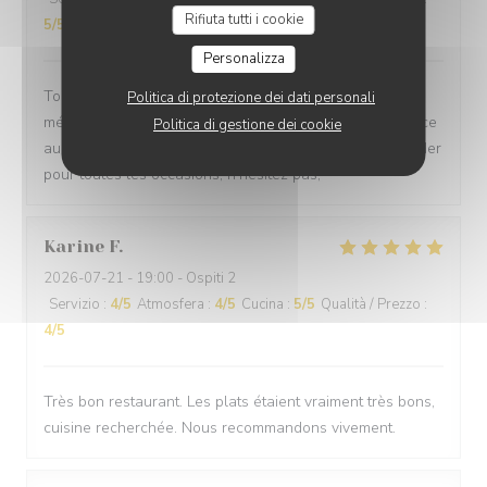
Rifiuta tutti i cookie
5
/5
Personalizza
Toujours des plats délicieux et savoureux, de savants
Politica di protezione dei dati personali
mélanges qu'on ne retrouve pas ailleurs, avec un service
Politica di gestione dei cookie
au petit soin et toujours aussi accueillant. A recommander
pour toutes les occasions, n'hésitez pas,
Karine
F
2026-07-21
- 19:00 - Ospiti 2
Servizio
:
4
/5
Atmosfera
:
4
/5
Cucina
:
5
/5
Qualità / Prezzo
:
4
/5
Très bon restaurant. Les plats étaient vraiment très bons,
cuisine recherchée. Nous recommandons vivement.