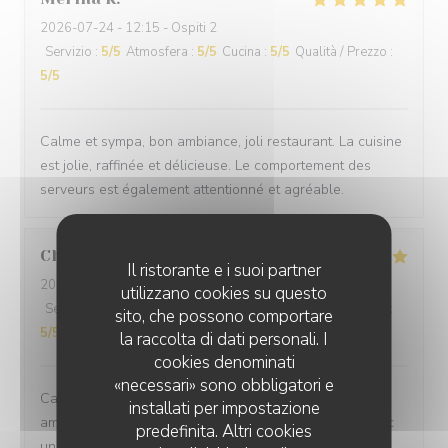
2026-07-24
- 12:15 - Ospiti 2
Servizio
:
5
/5
Atmosfera
:
5
/5
Cucina
:
5
/5
Qualità / Prezzo
:
5
/5
Calme et sympa, bon ambiance, joli restaurant. La cuisine
est jolie, raffinée et délicieuse. Le comportement des
serveurs est également attentionné et agréable.
Chevalier
C
Il ristorante e i suoi partner
2026-07-27
- 12:30 - Ospiti 2
utilizzano cookies su questo
Servizio
:
5
/5
Atmosfera
:
5
/5
Cucina
:
5
/5
Qualità / Prezzo
:
sito, che possono comportare
5
/5
la raccolta di dati personali. I
cookies denominati
«necessari» sono obbligatori e
Cadre très agréable, accueil discret et chaleureux,
installati per impostazione
amabilité du serveur, repas excellent et savoureux avec
predefinita. Altri cookies
une touche d'originalité et une excellente présentation.