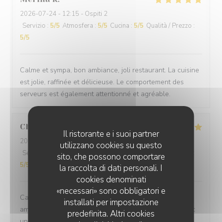
2026-07-24
- 12:15 - Ospiti 2
Servizio
:
5
/5
Atmosfera
:
5
/5
Cucina
:
5
/5
Qualità / Prezzo
:
5
/5
Calme et sympa, bon ambiance, joli restaurant. La cuisine
est jolie, raffinée et délicieuse. Le comportement des
serveurs est également attentionné et agréable.
Chevalier
C
Il ristorante e i suoi partner
2026-07-27
- 12:30 - Ospiti 2
utilizzano cookies su questo
Servizio
:
5
/5
Atmosfera
:
5
/5
Cucina
:
5
/5
Qualità / Prezzo
:
sito, che possono comportare
5
/5
la raccolta di dati personali. I
cookies denominati
«necessari» sono obbligatori e
Cadre très agréable, accueil discret et chaleureux,
installati per impostazione
amabilité du serveur, repas excellent et savoureux avec
predefinita. Altri cookies
une touche d'originalité et une excellente présentation.