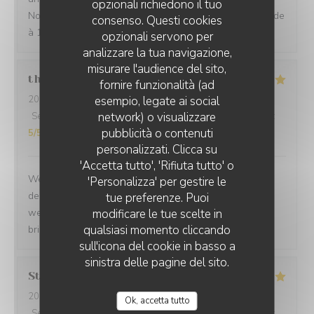
opzionali richiedono il tuo
Nous sommes enchantées de notre choix. Je recommande
consenso. Questi cookies
à 100/100. Merci
opzionali servono per
analizzare la tua navigazione,
misurare l'audience del sito,
thurl
H
fornire funzionalità (ad
2026-07-16
- 19:00 - Ospiti 2
esempio, legate ai social
network) o visualizzare
Servizio
:
5
/5
Atmosfera
:
5
/5
Cucina
:
5
/5
Qualità / Prezzo
:
pubblicità o contenuti
5
/5
personalizzati. Clicca su
'Accetta tutto', 'Rifiuta tutto' o
We love dining at La Baccara. The food is always a
'Personalizza' per gestire le
delight. The service is great and we always feel
tue preferenze. Puoi
welcomed. Anytime we have guest in town we always
modificare le tue scelte in
qualsiasi momento cliccando
bring them here.
sull'icona del cookie in basso a
sinistra delle pagine del sito.
Stephanie
B
2026-07-21
- 19:15 - Ospiti 3
Ok, accetta tutto
Servizio
:
5
/5
Atmosfera
:
5
/5
Cucina
:
5
/5
Qualità / Prezzo
: