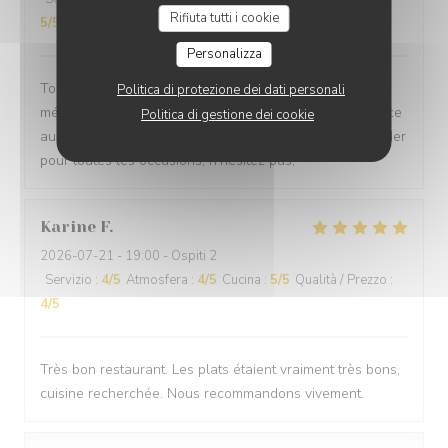
Rifiuta tutti i cookie
5
/5
Personalizza
Toujours des plats délicieux et savoureux, de savants
Politica di protezione dei dati personali
mélanges qu'on ne retrouve pas ailleurs, avec un service
Politica di gestione dei cookie
au petit soin et toujours aussi accueillant. A recommander
pour toutes les occasions, n'hésitez pas,
Karine
F
2026-07-21
- 19:00 - Ospiti 2
Servizio
:
4
/5
Atmosfera
:
4
/5
Cucina
:
5
/5
Qualità / Prezzo
:
4
/5
Très bon restaurant. Les plats étaient vraiment très bons,
cuisine recherchée. Nous recommandons vivement.