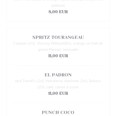
pétillant
8,00 EUR
SPRITZ TOURANGEAU
Campari (2cl), Vouvray Pétillant(8cl), orange, un trait de
grand Marnier, limonade
11,00 EUR
EL PADRON
Jack Daniel's (2cl), Mandarine impériale (2cl), Baileys
(2cl), café, canne a sucre
11,00 EUR
PUNCH COCO