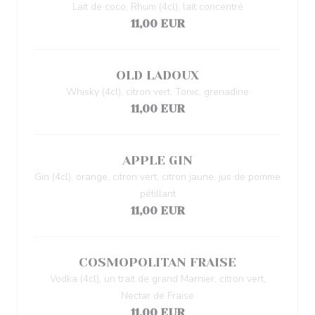
Lait de coco, Rhum (4cl), lait concentré
11,00 EUR
OLD LADOUX
Whisky (4cl), citron vert, Tonic, grenadine
11,00 EUR
APPLE GIN
Gin (4cl), orange, citron vert, citron jaune, jus de pomme
pétillant
11,00 EUR
COSMOPOLITAN FRAISE
Vodka (4cl), un trait de grand Marnier, citron vert,
Nectar de Fraise
11,00 EUR