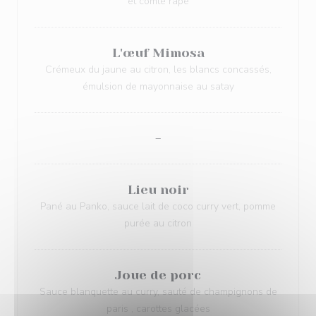
et comté râpé
L'œuf Mimosa
Crémeux du jaune au citron, les blancs concassés,
émulsion de mayonnaise au satay
-
Lieu noir
Pané au Panko, sauce lait de coco curry vert, pomme
purée au citron
Joue de porc
Sauce blanquette au curry, sauté de champignons de
paris , carottes glacées