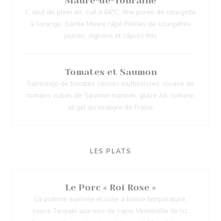
Maure-de-Touraine
L’ œuf de plein air, cuit à 64°C, fine purée de courgette
à l’orange, Sainte Maure râpé Pickles de courgettes
jaunes, oignons et câpres frits
Tomates et Saumon
Salmorejo de tomates cerises multicolores, rosace de
tomates cubes de Saumon marinés, glace Ail, romarin
et gel au vinaigre de Fraise
LES PLATS
Le Porc « Roi Rose »
La poitrine marinée et cuite à basse température,
sauce Teriyaki aux noix de cajou Vermicelle de riz,