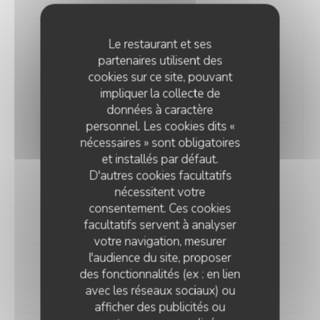
Le restaurant et ses
Schrimp Roll
partenaires utilisent des
Hot-dog de pain Brioché, choux, carottes, gambas
cookies sur ce site, pouvant
panées au panko, mayo curry vert et satay frites aux
impliquer la collecte de
épices du chef
données à caractère
personnel. Les cookies dits «
nécessaires » sont obligatoires
-
et installés par défaut.
D'autres cookies facultatifs
nécessitent votre
Melon
consentement. Ces cookies
En soupe, billes aux épices et citron jaune
facultatifs servent à analyser
votre navigation, mesurer
l'audience du site, proposer
Pèche
des fonctionnalités (ex : en lien
Juste passée au sirop infusé au romarin, chantilly
avec les réseaux sociaux) ou
afficher des publicités ou