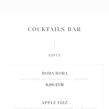
COCKTAILS BAR
SOFTS
BORA BORA
Jus d'orange, jus d'ananas, citron, grenadine
8,00 EUR
APPLE FIZZ
Citron vert et jaune, orange, cassonade, jus de pomme