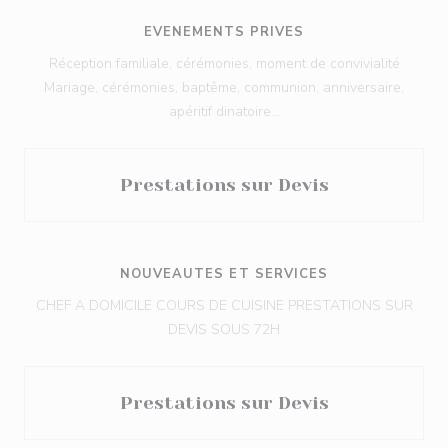
EVENEMENTS PRIVES
Réception familiale, cérémonies, moment de convivialité
Mariage, cérémonies, baptême, communion, anniversaire,
apéritif dinatoire...
Prestations sur Devis
NOUVEAUTES ET SERVICES
CHEF A DOMICILE COURS DE CUISINE PRESTATIONS SUR
DEVIS SOUS 72H
Prestations sur Devis