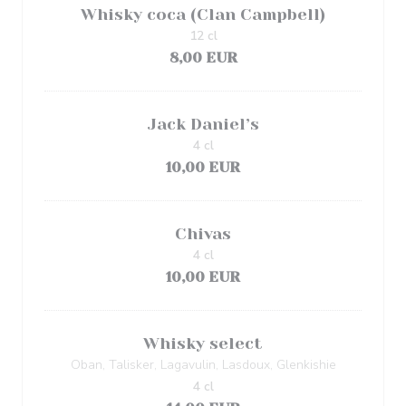
Whisky coca (Clan Campbell)
12 cl
8,00 EUR
Jack Daniel’s
4 cl
10,00 EUR
Chivas
4 cl
10,00 EUR
Whisky select
Oban, Talisker, Lagavulin, Lasdoux, Glenkishie
4 cl