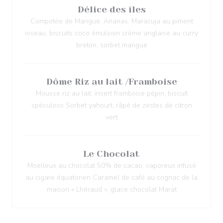
Délice des îles
Compotée de Mangue, Ananas, Maracuja au piment
oiseau, biscuits coco émulsion crème anglaise au curry
breton, sorbet mangue
Dôme Riz au lait /Framboise
Mousse riz au lait, insert framboise pépin, biscuit
spéculoos Sorbet yahourt, râpé de zestes de citron
vert
Le Chocolat
Moelleux au chocolat 50% de cacao, vaporeux infusé
au cigare équatorien Caramel de café au cognac de la
maison « Lhéraud », glace chocolat Marat