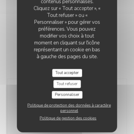
contenus personnalisés.
Cliquez sur « Tout accepter », «
Tout refuser » ou «
Personnaliser » pour gérer vos
préférences. Vous pouvez
MENU BACCARA
modifier vos choix à tout
moment en cliquant sur l'icône
représentant un cookie en bas
à gauche des pages du site.
SERVI MIDI ET SOIR DU LUNDI AU SAMEDI
Tout accepter
Tout refuser
Entrée, plat, dessert
Personnaliser
42,00 EUR
Politique de protection des données à caractère
personnel
Politique de gestion des cookies
Entrée, plat ou Plat, dessert
38,00 EUR