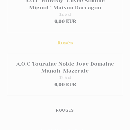
A.O.C Vouvray "Cuvée Simone
Mignot" Maison Darragon
12,5 cl
6,00 EUR
Rosés
A.O.C Touraine Noble Joue Domaine
Manoir Mazeraie
12,5 cl
6,00 EUR
ROUGES