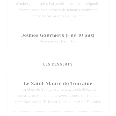
d’aubergine brulé à l’ail confit, artichauts barigoule,
éclats d’olive noir, pétales de tomates confites et
tomates cerise rôties au sautoir
Jeunes Gourmets (- de 10 ans)
Demi portion, Demi Tarif
LES DESSERTS
Le Saint Maure de Touraine
Tranches de St Maure, chantilly d’échalotes au
vouvray, pickles de betteraves jaunes, ketchup de
betterave rouge, Tuiles et glace au miel de Touraine