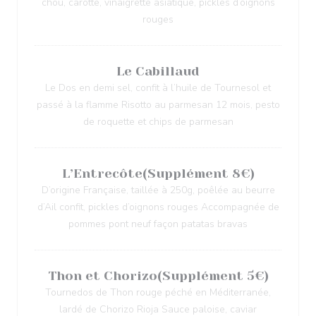
chou, carotte, vinaigrette asiatique, pickles d’oignons
rouges
Le Cabillaud
Le Dos en demi sel, confit à l’huile de Tournesol et
passé à la flamme Risotto au parmesan 12 mois, pesto
de roquette et chips de parmesan
L’Entrecôte(Supplément 8€)
D’origine Française, taillée à 250g, poêlée au beurre
d’Ail confit, pickles d’oignons rouges Accompagnée de
pommes pont neuf façon patatas bravas
Thon et Chorizo(Supplément 5€)
Tournedos de Thon rouge péché en Méditerranée,
lardé de Chorizo Rioja Sauce paloise, caviar