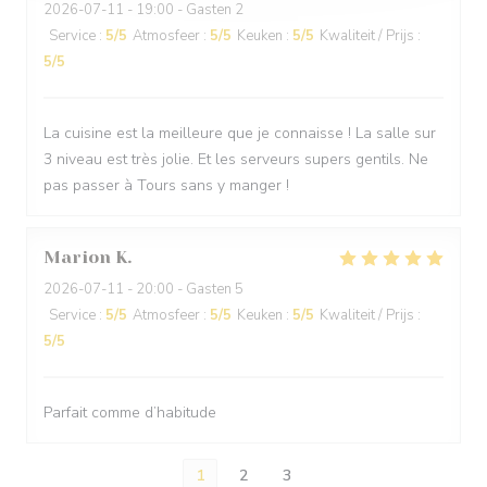
2026-07-11
- 19:00 - Gasten 2
Service
:
5
/5
Atmosfeer
:
5
/5
Keuken
:
5
/5
Kwaliteit / Prijs
:
5
/5
La cuisine est la meilleure que je connaisse ! La salle sur
3 niveau est très jolie. Et les serveurs supers gentils. Ne
pas passer à Tours sans y manger !
Marion
K
2026-07-11
- 20:00 - Gasten 5
Service
:
5
/5
Atmosfeer
:
5
/5
Keuken
:
5
/5
Kwaliteit / Prijs
:
5
/5
Parfait comme d’habitude
1
2
3