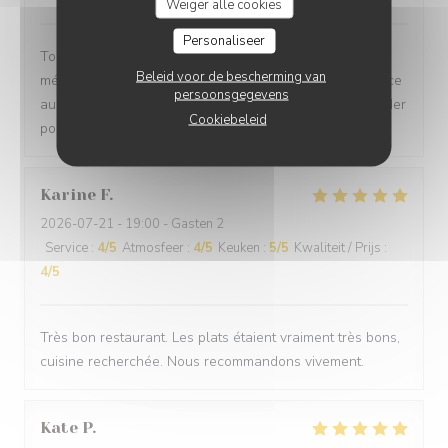
Weiger alle cookies
Personaliseer
Toujours des plats délicieux et savoureux, de savants
Beleid voor de bescherming van
mélanges qu'on ne retrouve pas ailleurs, avec un service
persoonsgegevens
au petit soin et toujours aussi accueillant. A recommander
Cookiebeleid
pour toutes les occasions, n'hésitez pas,
Karine
F
2026-07-21
- 19:00 - Gasten 2
Service
:
4
/5
Atmosfeer
:
4
/5
Keuken
:
5
/5
Kwaliteit / Prijs
:
4
/5
Très bon restaurant. Les plats étaient vraiment très bons,
cuisine recherchée. Nous recommandons vivement.
Kate
P