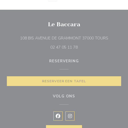
Le Baccara
((opent in 
108 BIS AVENUE DE GRAMMONT 37000 TOURS
02 47 05 11 78
RESERVERING
RESERVEER EEN TAFEL
VOLG ONS
Facebook ((opent in een nieuw vens
Instagram ((opent in een nieu