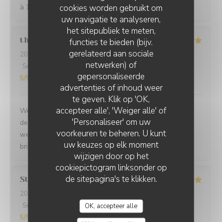
cookies worden gebruikt om
à 100/100. Merci
uw navigatie te analyseren,
het sitepubliek te meten,
thurl
H
functies te bieden (bijv.
gerelateerd aan sociale
2026-07-16
- 19:00 - Gasten 2
netwerken) of
Service
:
5
/5
Atmosfeer
:
5
/5
Keuken
:
5
/5
Kwaliteit / Prijs
:
gepersonaliseerde
5
/5
advertenties of inhoud weer
te geven. Klik op 'OK,
accepteer alle', 'Weiger alle' of
We love dining at La Baccara. The food is always a
'Personaliseer' om uw
delight. The service is great and we always feel
voorkeuren te beheren. U kunt
welcomed. Anytime we have guest in town we always
uw keuzes op elk moment
bring them here.
wijzigen door op het
cookiepictogram linksonder op
de sitepagina's te klikken.
Stephanie
B
2026-07-21
- 19:15 - Gasten 3
Service
:
5
/5
Atmosfeer
:
5
/5
Keuken
:
5
/5
Kwaliteit / Prijs
:
OK, accepteer alle
5
/5