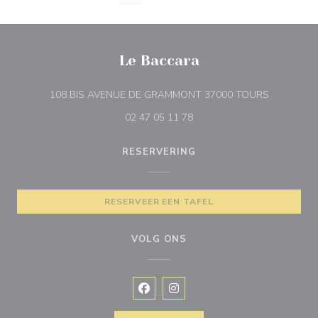
Le Baccara
((opent in 
108 BIS AVENUE DE GRAMMONT 37000 TOURS
02 47 05 11 78
RESERVERING
RESERVEER EEN TAFEL
VOLG ONS
Facebook ((opent in een nieuw vens
Instagram ((opent in een nieu