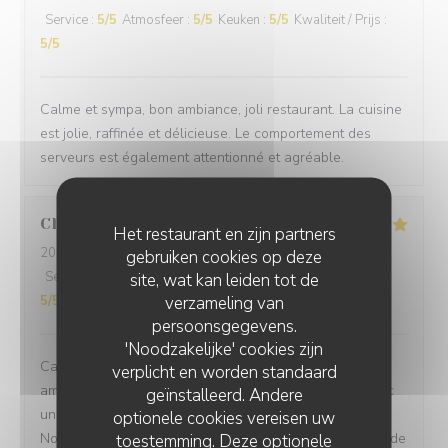
Service
:
5
/5
Atmosfeer
:
5
/5
Keuken
:
5
/5
Kwaliteit / Prijs
:
5
/5
Calme et sympa, bon ambiance, joli restaurant. La cuisine
est jolie, raffinée et délicieuse. Le comportement des
serveurs est également attentionné et agréable.
Chevalier
C
Het restaurant en zijn partners
2026-07-27
- 12:30 - Gasten 2
gebruiken cookies op deze
Service
:
5
/5
Atmosfeer
:
5
/5
Keuken
:
5
/5
Kwaliteit / Prijs
:
site, wat kan leiden tot de
verzameling van
5
/5
persoonsgegevens.
'Noodzakelijke' cookies zijn
Cadre très agréable, accueil discret et chaleureux,
verplicht en worden standaard
amabilité du serveur, repas excellent et savoureux avec
geïnstalleerd. Andere
une touche d'originalité et une excellente présentation.
optionele cookies vereisen uw
Nous sommes enchantées de notre choix. Je recommande
toestemming. Deze optionele