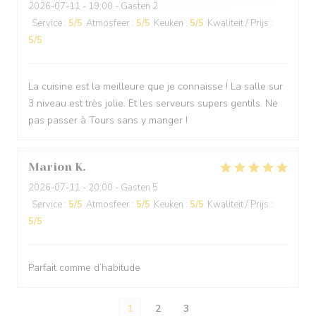
2026-07-11
- 19:00 - Gasten 2
Service
:
5
/5
Atmosfeer
:
5
/5
Keuken
:
5
/5
Kwaliteit / Prijs
:
5
/5
La cuisine est la meilleure que je connaisse ! La salle sur
3 niveau est très jolie. Et les serveurs supers gentils. Ne
pas passer à Tours sans y manger !
Marion
K
2026-07-11
- 20:00 - Gasten 5
Service
:
5
/5
Atmosfeer
:
5
/5
Keuken
:
5
/5
Kwaliteit / Prijs
:
5
/5
Parfait comme d’habitude
1
2
3