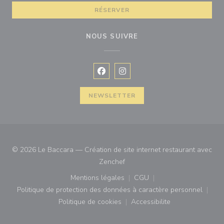
RÉSERVER
NOUS SUIVRE
Facebook ((ouvre une nouvelle fenê
Instagram ((ouvre une nouvell
NEWSLETTER
© 2026 Le Baccara — Création de site internet restaurant avec
((ouvre une nouvelle fenêtre))
Zenchef
Mentions légales
CGU
((ouvre une nouvelle fenêtre))
((ouvre une nouvelle fenê
Politique de protection des données à caractère personnel
((ouvre une nouvelle fenêtre))
Politique de cookies
Accessibilite
((ouvre une nouvelle fenêtre))
((ouvre une nouvelle fe