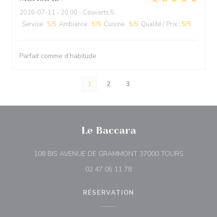
2026-07-11
- 20:00 - Couverts 5
Service
:
5
/5
Ambiance
:
5
/5
Cuisine
:
5
/5
Qualité / Prix
:
5
/5
Parfait comme d’habitude
1
2
3
Le Baccara
((ouvre une
108 BIS AVENUE DE GRAMMONT 37000 TOURS
02 47 05 11 78
RÉSERVATION