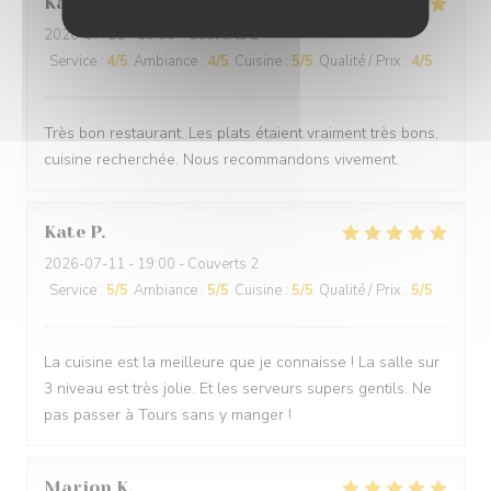
Karine
F
2026-07-21
- 19:00 - Couverts 2
Service
:
4
/5
Ambiance
:
4
/5
Cuisine
:
5
/5
Qualité / Prix
:
4
/5
Très bon restaurant. Les plats étaient vraiment très bons,
cuisine recherchée. Nous recommandons vivement.
Kate
P
2026-07-11
- 19:00 - Couverts 2
Service
:
5
/5
Ambiance
:
5
/5
Cuisine
:
5
/5
Qualité / Prix
:
5
/5
La cuisine est la meilleure que je connaisse ! La salle sur
3 niveau est très jolie. Et les serveurs supers gentils. Ne
pas passer à Tours sans y manger !
Marion
K