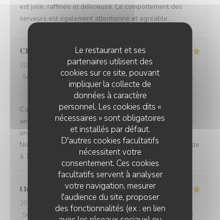
est jolie, raffinée et délicieuse. Le comportement des
serveurs est également attentionné et agréable.
Le restaurant et ses
Chevalier
C
partenaires utilisent des
2026-07-27
- 12:30 - Couverts 2
cookies sur ce site, pouvant
Service
:
5
/5
Ambiance
:
5
/5
Cuisine
:
5
/5
Qualité / Prix
:
5
/5
impliquer la collecte de
données à caractère
personnel. Les cookies dits «
Cadre très agréable, accueil discret et chaleureux,
nécessaires » sont obligatoires
amabilité du serveur, repas excellent et savoureux avec
et installés par défaut.
une touche d'originalité et une excellente présentation.
D'autres cookies facultatifs
Nous sommes enchantées de notre choix. Je recommande
nécessitent votre
à 100/100. Merci
consentement. Ces cookies
facultatifs servent à analyser
votre navigation, mesurer
thurl
H
l'audience du site, proposer
2026-07-16
- 19:00 - Couverts 2
des fonctionnalités (ex : en lien
Service
:
5
/5
Ambiance
:
5
/5
Cuisine
:
5
/5
Qualité / Prix
:
5
/5
avec les réseaux sociaux) ou