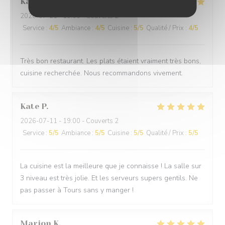
Karine
F
2026-07-21
- 19:00 - Couverts 2
Service
:
4
/5
Ambiance
:
4
/5
Cuisine
:
5
/5
Qualité / Prix
:
4
/5
Très bon restaurant. Les plats étaient vraiment très bons,
cuisine recherchée. Nous recommandons vivement.
Kate
P
2026-07-11
- 19:00 - Couverts 2
Service
:
5
/5
Ambiance
:
5
/5
Cuisine
:
5
/5
Qualité / Prix
:
5
/5
La cuisine est la meilleure que je connaisse ! La salle sur
3 niveau est très jolie. Et les serveurs supers gentils. Ne
pas passer à Tours sans y manger !
Marion
K