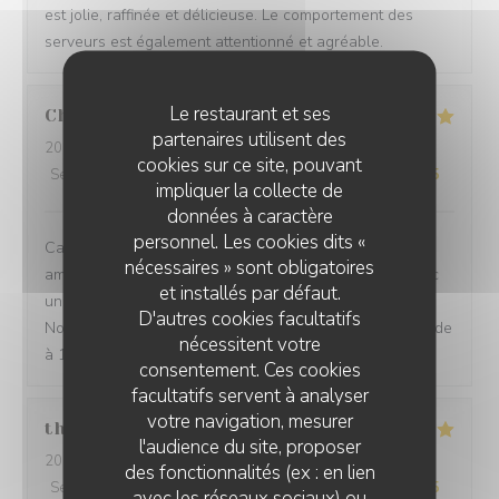
est jolie, raffinée et délicieuse. Le comportement des
serveurs est également attentionné et agréable.
Le restaurant et ses
Chevalier
C
partenaires utilisent des
2026-07-27
- 12:30 - Couverts 2
cookies sur ce site, pouvant
Service
:
5
/5
Ambiance
:
5
/5
Cuisine
:
5
/5
Qualité / Prix
:
5
/5
impliquer la collecte de
données à caractère
personnel. Les cookies dits «
Cadre très agréable, accueil discret et chaleureux,
nécessaires » sont obligatoires
amabilité du serveur, repas excellent et savoureux avec
et installés par défaut.
une touche d'originalité et une excellente présentation.
D'autres cookies facultatifs
Nous sommes enchantées de notre choix. Je recommande
nécessitent votre
à 100/100. Merci
consentement. Ces cookies
facultatifs servent à analyser
votre navigation, mesurer
thurl
H
l'audience du site, proposer
2026-07-16
- 19:00 - Couverts 2
des fonctionnalités (ex : en lien
Service
:
5
/5
Ambiance
:
5
/5
Cuisine
:
5
/5
Qualité / Prix
:
5
/5
avec les réseaux sociaux) ou