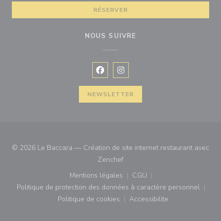
RÉSERVER
NOUS SUIVRE
Facebook ((ouvre une nouvelle fenê
Instagram ((ouvre une nouvell
NEWSLETTER
© 2026 Le Baccara — Création de site internet restaurant avec
((ouvre une nouvelle fenêtre))
Zenchef
Mentions légales
CGU
((ouvre une nouvelle fenêtre))
((ouvre une nouvelle fenê
Politique de protection des données à caractère personnel
((ouvre une nouvelle fenêtre))
Politique de cookies
Accessibilite
((ouvre une nouvelle fenêtre))
((ouvre une nouvelle fe