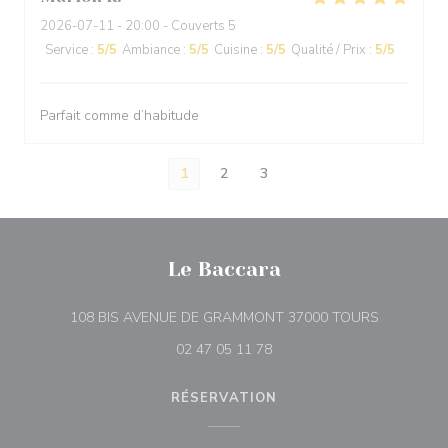
2026-07-11
- 20:00 - Couverts 5
Service
:
5
/5
Ambiance
:
5
/5
Cuisine
:
5
/5
Qualité / Prix
:
5
/5
Parfait comme d’habitude
1
2
3
Le Baccara
((ouvre une
108 BIS AVENUE DE GRAMMONT 37000 TOURS
02 47 05 11 78
RÉSERVATION