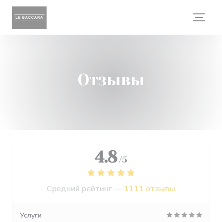
Панель управления cookies
Отзывы
4.8
/5
Средний рейтинг —
1111 отзывы
Услуги