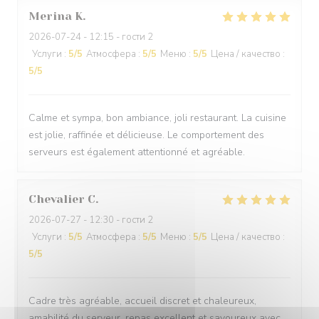
Merina
K
2026-07-24
- 12:15 - гости 2
Услуги
:
5
/5
Атмосфера
:
5
/5
Меню
:
5
/5
Цена / качество
:
5
/5
Calme et sympa, bon ambiance, joli restaurant. La cuisine
est jolie, raffinée et délicieuse. Le comportement des
serveurs est également attentionné et agréable.
Chevalier
C
2026-07-27
- 12:30 - гости 2
Услуги
:
5
/5
Атмосфера
:
5
/5
Меню
:
5
/5
Цена / качество
:
5
/5
Cadre très agréable, accueil discret et chaleureux,
amabilité du serveur, repas excellent et savoureux avec