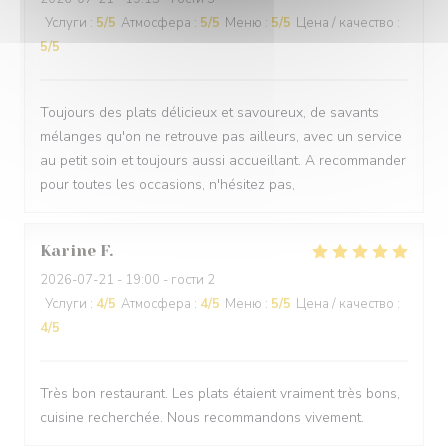
Услуги
:
5
/5
Атмосфера
:
5
/5
Меню
:
5
/5
Цена / качество
:
5
/5
Toujours des plats délicieux et savoureux, de savants
mélanges qu'on ne retrouve pas ailleurs, avec un service
au petit soin et toujours aussi accueillant. A recommander
pour toutes les occasions, n'hésitez pas,
Karine
F
2026-07-21
- 19:00 - гости 2
Услуги
:
4
/5
Атмосфера
:
4
/5
Меню
:
5
/5
Цена / качество
:
4
/5
Très bon restaurant. Les plats étaient vraiment très bons,
cuisine recherchée. Nous recommandons vivement.