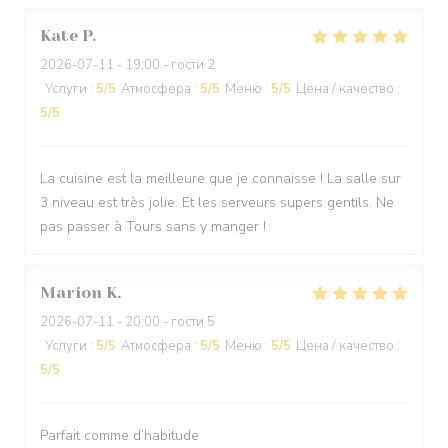
Kate
P
2026-07-11
- 19:00 - гости 2
Услуги
:
5
/5
Атмосфера
:
5
/5
Меню
:
5
/5
Цена / качество
:
5
/5
La cuisine est la meilleure que je connaisse ! La salle sur
3 niveau est très jolie. Et les serveurs supers gentils. Ne
pas passer à Tours sans y manger !
Marion
K
2026-07-11
- 20:00 - гости 5
Услуги
:
5
/5
Атмосфера
:
5
/5
Меню
:
5
/5
Цена / качество
:
5
/5
Parfait comme d’habitude