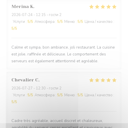
Merina
K
2026-07-24
- 12:15 - гости 2
Услуги
:
5
/5
Атмосфера
:
5
/5
Меню
:
5
/5
Цена / качество
:
5
/5
Calme et sympa, bon ambiance, joli restaurant. La cuisine
est jolie, raffinée et délicieuse. Le comportement des
serveurs est également attentionné et agréable.
Chevalier
C
2026-07-27
- 12:30 - гости 2
Услуги
:
5
/5
Атмосфера
:
5
/5
Меню
:
5
/5
Цена / качество
:
5
/5
Cadre très agréable, accueil discret et chaleureux,
amabilité du serveur, repas excellent et savoureux avec