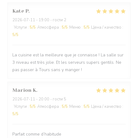
Kate
P
2026-07-11
- 19:00 - гости 2
Услуги
:
5
/5
Атмосфера
:
5
/5
Меню
:
5
/5
Цена / качество
:
5
/5
La cuisine est la meilleure que je connaisse ! La salle sur
3 niveau est très jolie. Et les serveurs supers gentils. Ne
pas passer à Tours sans y manger !
Marion
K
2026-07-11
- 20:00 - гости 5
Услуги
:
5
/5
Атмосфера
:
5
/5
Меню
:
5
/5
Цена / качество
:
5
/5
Parfait comme d’habitude