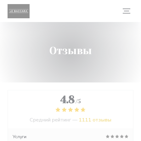
Панель управления cookies
Отзывы
4.8
/5
Средний рейтинг —
1111 отзывы
Услуги