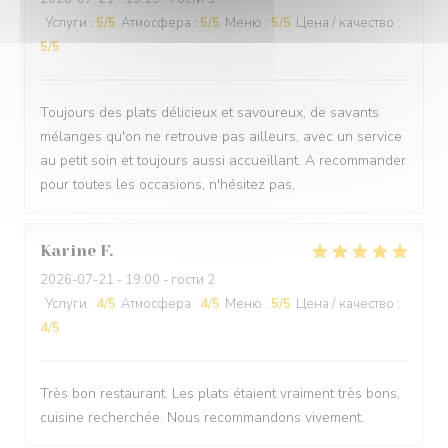
Услуги
:
5
/5
Атмосфера
:
5
/5
Меню
:
5
/5
Цена / качество
:
5
/5
Toujours des plats délicieux et savoureux, de savants
mélanges qu'on ne retrouve pas ailleurs, avec un service
au petit soin et toujours aussi accueillant. A recommander
pour toutes les occasions, n'hésitez pas,
Karine
F
2026-07-21
- 19:00 - гости 2
Услуги
:
4
/5
Атмосфера
:
4
/5
Меню
:
5
/5
Цена / качество
:
4
/5
Très bon restaurant. Les plats étaient vraiment très bons,
cuisine recherchée. Nous recommandons vivement.