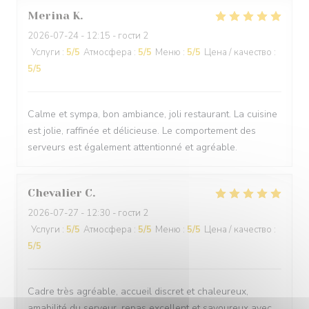
Merina
K
2026-07-24
- 12:15 - гости 2
Услуги
:
5
/5
Атмосфера
:
5
/5
Меню
:
5
/5
Цена / качество
:
5
/5
Calme et sympa, bon ambiance, joli restaurant. La cuisine
est jolie, raffinée et délicieuse. Le comportement des
serveurs est également attentionné et agréable.
Chevalier
C
2026-07-27
- 12:30 - гости 2
Услуги
:
5
/5
Атмосфера
:
5
/5
Меню
:
5
/5
Цена / качество
:
5
/5
Cadre très agréable, accueil discret et chaleureux,
amabilité du serveur, repas excellent et savoureux avec