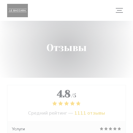
Панель управления cookies
Отзывы
4.8
/5
Средний рейтинг —
1111 отзывы
Услуги