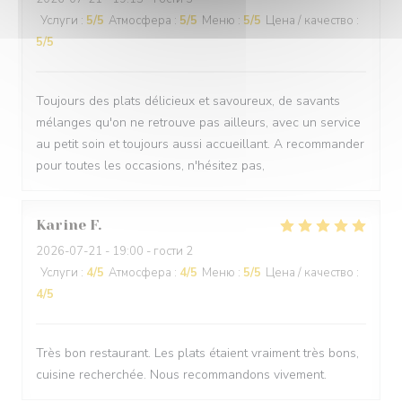
Услуги
:
5
/5
Атмосфера
:
5
/5
Меню
:
5
/5
Цена / качество
:
5
/5
Toujours des plats délicieux et savoureux, de savants
mélanges qu'on ne retrouve pas ailleurs, avec un service
au petit soin et toujours aussi accueillant. A recommander
pour toutes les occasions, n'hésitez pas,
Karine
F
2026-07-21
- 19:00 - гости 2
Услуги
:
4
/5
Атмосфера
:
4
/5
Меню
:
5
/5
Цена / качество
:
4
/5
Très bon restaurant. Les plats étaient vraiment très bons,
cuisine recherchée. Nous recommandons vivement.