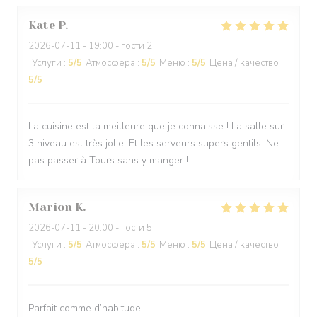
Kate
P
2026-07-11
- 19:00 - гости 2
Услуги
:
5
/5
Атмосфера
:
5
/5
Меню
:
5
/5
Цена / качество
:
5
/5
La cuisine est la meilleure que je connaisse ! La salle sur
3 niveau est très jolie. Et les serveurs supers gentils. Ne
pas passer à Tours sans y manger !
Marion
K
2026-07-11
- 20:00 - гости 5
Услуги
:
5
/5
Атмосфера
:
5
/5
Меню
:
5
/5
Цена / качество
:
5
/5
Parfait comme d’habitude