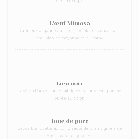
et comté râpé
L'œuf Mimosa
Crémeux du jaune au citron, les blancs concassés,
émulsion de mayonnaise au satay
-
Lieu noir
Pané au Panko, sauce lait de coco curry vert, pomme
purée au citron
Joue de porc
Sauce blanquette au curry, sauté de champignons de
paris , carottes glacées