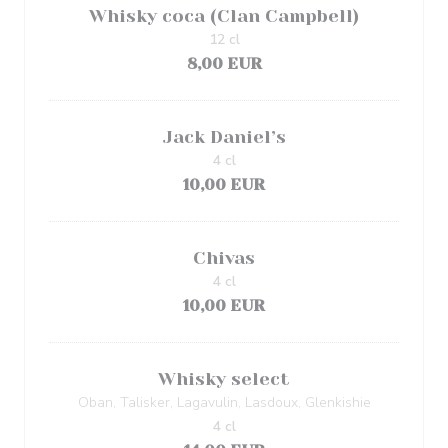
Whisky coca (Clan Campbell)
12 cl
8,00 EUR
Jack Daniel’s
4 cl
10,00 EUR
Chivas
4 cl
10,00 EUR
Whisky select
Oban, Talisker, Lagavulin, Lasdoux, Glenkishie
4 cl