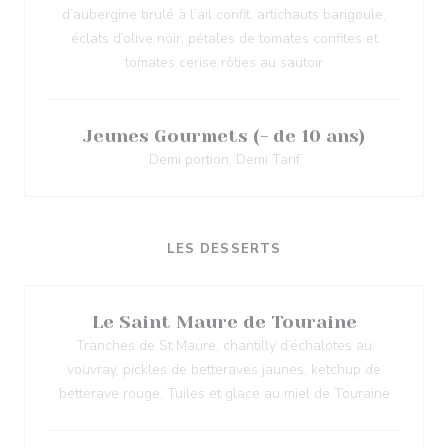
d’aubergine brulé à l’ail confit, artichauts barigoule,
éclats d’olive noir, pétales de tomates confites et
tomates cerise rôties au sautoir
Jeunes Gourmets (- de 10 ans)
Demi portion, Demi Tarif
LES DESSERTS
Le Saint Maure de Touraine
Tranches de St Maure, chantilly d’échalotes au
vouvray, pickles de betteraves jaunes, ketchup de
betterave rouge, Tuiles et glace au miel de Touraine