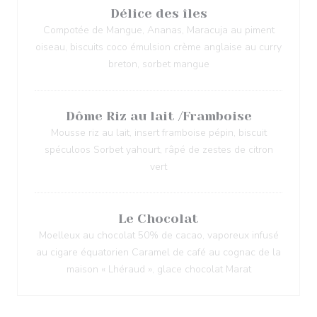
Délice des îles
Compotée de Mangue, Ananas, Maracuja au piment
oiseau, biscuits coco émulsion crème anglaise au curry
breton, sorbet mangue
Dôme Riz au lait /Framboise
Mousse riz au lait, insert framboise pépin, biscuit
spéculoos Sorbet yahourt, râpé de zestes de citron
vert
Le Chocolat
Moelleux au chocolat 50% de cacao, vaporeux infusé
au cigare équatorien Caramel de café au cognac de la
maison « Lhéraud », glace chocolat Marat