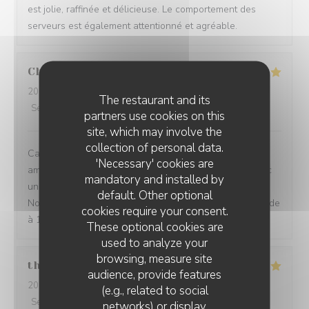
est jolie, raffinée et délicieuse. Le comportement des
serveurs est également attentionné et agréable.
Chevalier
C
2026-07-27
- 12:30 - Guests 2
The restaurant and its
Service
:
5
/5
Ambiance
:
5
/5
Food
:
5
/5
Value
:
5
/5
partners use cookies on this
site, which may involve the
collection of personal data.
Cadre très agréable, accueil discret et chaleureux,
'Necessary' cookies are
amabilité du serveur, repas excellent et savoureux avec
mandatory and installed by
une touche d'originalité et une excellente présentation.
default. Other optional
Nous sommes enchantées de notre choix. Je recommande
cookies require your consent.
à 100/100. Merci
These optional cookies are
used to analyze your
browsing, measure site
thurl
H
audience, provide features
2026-07-16
- 19:00 - Guests 2
(e.g., related to social
Service
:
5
/5
Ambiance
:
5
/5
Food
:
5
/5
Value
:
5
/5
networks) or display