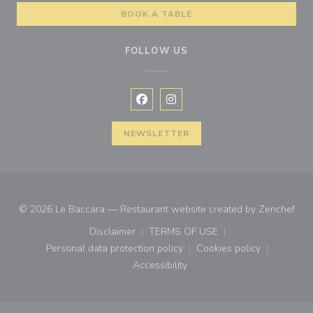
BOOK A TABLE
FOLLOW US
Facebook ((opens in a new window
Instagram ((opens in a new w
NEWSLETTER
((op
© 2026 Le Baccara — Restaurant website created by
Zenchef
Disclaimer
TERMS OF USE
((opens in a new window))
((opens in a new window))
Personal data protection policy
Cookies policy
((opens in a new window))
((opens in a new
Accessibility
((opens in a new window))