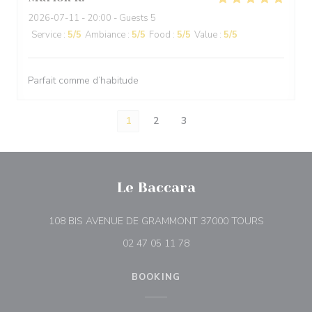
2026-07-11
- 20:00 - Guests 5
Service
:
5
/5
Ambiance
:
5
/5
Food
:
5
/5
Value
:
5
/5
Parfait comme d’habitude
1
2
3
Le Baccara
((opens in
108 BIS AVENUE DE GRAMMONT 37000 TOURS
02 47 05 11 78
BOOKING