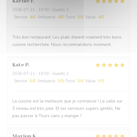
Karine
F
2026-07-21
- 19:00 - Guests 2
Service
:
4
/5
Ambiance
:
4
/5
Food
:
5
/5
Value
:
4
/5
Très bon restaurant. Les plats étaient vraiment très bons,
cuisine recherchée. Nous recommandons vivement.
Kate
P
2026-07-11
- 19:00 - Guests 2
Service
:
5
/5
Ambiance
:
5
/5
Food
:
5
/5
Value
:
5
/5
La cuisine est la meilleure que je connaisse ! La salle sur
3 niveau est très jolie. Et les serveurs supers gentils. Ne
pas passer à Tours sans y manger !
Marion
K