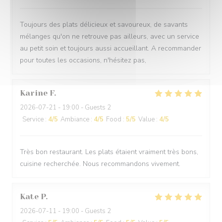
Toujours des plats délicieux et savoureux, de savants
mélanges qu'on ne retrouve pas ailleurs, avec un service
au petit soin et toujours aussi accueillant. A recommander
pour toutes les occasions, n'hésitez pas,
Karine
F
2026-07-21
- 19:00 - Guests 2
Service
:
4
/5
Ambiance
:
4
/5
Food
:
5
/5
Value
:
4
/5
Très bon restaurant. Les plats étaient vraiment très bons,
cuisine recherchée. Nous recommandons vivement.
Kate
P
2026-07-11
- 19:00 - Guests 2