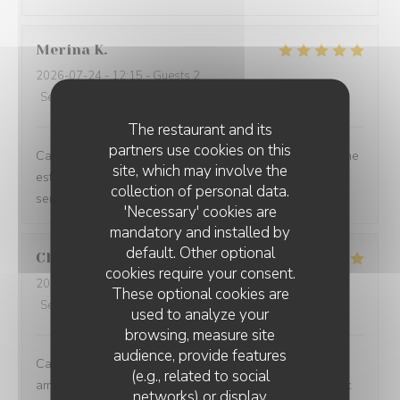
Merina
K
2026-07-24
- 12:15 - Guests 2
Service
:
5
/5
Ambiance
:
5
/5
Food
:
5
/5
Value
:
5
/5
The restaurant and its
partners use cookies on this
Calme et sympa, bon ambiance, joli restaurant. La cuisine
site, which may involve the
est jolie, raffinée et délicieuse. Le comportement des
collection of personal data.
serveurs est également attentionné et agréable.
'Necessary' cookies are
mandatory and installed by
default. Other optional
Chevalier
C
cookies require your consent.
2026-07-27
- 12:30 - Guests 2
These optional cookies are
Service
:
5
/5
Ambiance
:
5
/5
Food
:
5
/5
Value
:
5
/5
used to analyze your
browsing, measure site
audience, provide features
Cadre très agréable, accueil discret et chaleureux,
(e.g., related to social
amabilité du serveur, repas excellent et savoureux avec
networks) or display