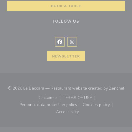
BOOK A TABLE
FOLLOW US
Facebook ((opens in a new window
Instagram ((opens in a new w
NEWSLETTER
((op
© 2026 Le Baccara — Restaurant website created by
Zenchef
Disclaimer
TERMS OF USE
((opens in a new window))
((opens in a new window))
Personal data protection policy
Cookies policy
((opens in a new window))
((opens in a new
Accessibility
((opens in a new window))