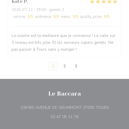
Kate
P
2026-07-11
- 19:00 - guests 2
service
:
5
/5
ambience
:
5
/5
menu
:
5
/5
quality_price
:
5
/5
La cuisine est la meilleure que je connaisse ! La salle sur
3 niveau est très jolie. Et les serveurs supers gentils. Ne
pas passer à Tours sans y manger !
1
2
3
Le Baccara
((åpner i et
108 BIS AVENUE DE GRAMMONT 37000 TOURS
02 47 05 11 78