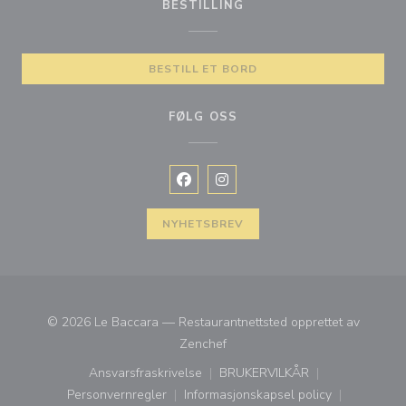
BESTILLING
BESTILL ET BORD
FØLG OSS
Facebook ((åpner i et nytt vindu))
Instagram ((åpner i et nytt vin
NYHETSBREV
© 2026 Le Baccara — Restaurantnettsted opprettet av
((åpner i et nytt vindu))
Zenchef
Ansvarsfraskrivelse
BRUKERVILKÅR
((åpner i et nytt vindu))
((åpner i et nytt vindu))
Personvernregler
Informasjonskapsel policy
((åpner i et nytt vindu))
((åpner i et nytt vindu))