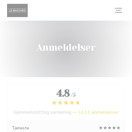
Panel for informasjonskapsler
Anmeldelser
4.8
/5
Gjennomsnittlig vurdering —
1111 anmeldelser
Tjeneste