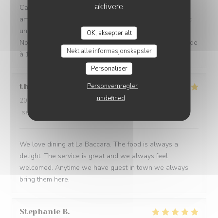
aktivere
Cadre très agréable, accueil discret et chaleureux,
amabilité du serveur, repas excellent et savoureux avec
une touche d'originalité et une excellente présentation.
OK, aksepter alt
Nous sommes enchantées de notre choix. Je recommande
Nekt alle informasjonskapsler
à 100/100. Merci
Personaliser
Personvernregler
thurl
H
undefined
2026-07-16
- 19:00 - guests 2
service
:
5
/5
ambience
:
5
/5
menu
:
5
/5
quality_price
:
5
/5
We love dining at La Baccara. The food is always a
delight. The service is great and we always feel
welcomed. Anytime we have guest in town we always
bring them here.
Stephanie
B