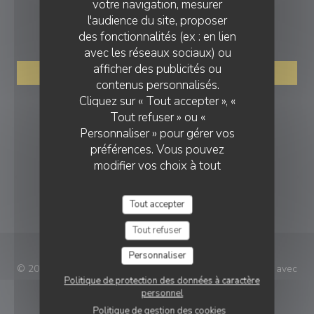
votre navigation, mesurer
l'audience du site, proposer
RÉSERVATION
des fonctionnalités (ex : en lien
avec les réseaux sociaux) ou
afficher des publicités ou
RÉSERVER
contenus personnalisés.
Cliquez sur « Tout accepter », «
NOUS SUIVRE
Tout refuser » ou «
Personnaliser » pour gérer vos
préférences. Vous pouvez
modifier vos choix à tout
Facebook ((ouvre une nouvelle fenê
Instagram ((ouvre une nouvell
moment en cliquant sur l'icône
NEWSLETTER
représentant un cookie en bas
Tout accepter
à gauche des pages du site.
Tout refuser
Personnaliser
© 2026 Le Baccara — Création de site internet restaurant avec
Politique de protection des données à caractère
((ouvre une nouvelle fenêtre))
Zenchef
personnel
Mentions légales
CGU
Politique de gestion des cookies