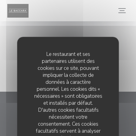
Personnalisation de vos choix en matière de cookies
Le restaurant et ses
partenaires utilisent des
cookies sur ce site, pouvant
impliquer la collecte de
données à caractère
personnel. Les cookies dits «
nécessaires » sont obligatoires
et installés par défaut.
Le Baccara
D'autres cookies facultatifs
nécessitent votre
((ouvre une
108 BIS AVENUE DE GRAMMONT 37000 TOURS
consentement. Ces cookies
facultatifs servent à analyser
02 47 05 11 78