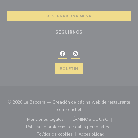
RESERVAR UNA MESA
SEGUIRNOS
Facebook ((abre en una nueva vent
Instagram ((abre en una nuev
BOLETÍN
© 2026 Le Baccara — Creación de página web de restaurante
((abre en una nueva ventana)
con
Zenchef
Menciones legales
TÉRMINOS DE USO
((abre en una nueva ventana))
((abre en una nueva ven
Política de protección de datos personales
((abre en una nueva ventana))
Política de cookies
Accesibilidad
((abre en una nueva ventana))
((abre en una nueva ven