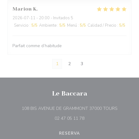
Marion
K
2026-07-11
- 20:00 - Invitados 5
Servicio
:
5
/5
Ambiente
:
5
/5
Menú
:
5
/5
Calidad / Precio
:
5
/5
Parfait comme d’habitude
1
2
3
Le Baccara
((abre en 
108 BIS AVENUE DE GRAMMONT 37000 TOURS
02 47 05 11 78
RESERVA