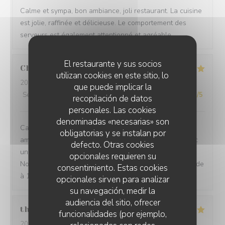
Calme et sympa, bon ambiance, joli restaurant. La cuisine
est jolie, raffinée et délicieuse. Le comportement des
serveurs est également attentionné et agréable.
El restaurante y sus socios
Chevalier
C
utilizan cookies en este sitio, lo
2026-07-27
- 12:30 - Invitados 2
que puede implicar la
Servicio
:
5
/5
Ambiente
:
5
/5
Menú
:
5
/5
Calidad / Precio
:
5
/5
recopilación de datos
personales. Las cookies
denominadas «necesarias» son
Cadre très agréable, accueil discret et chaleureux,
obligatorias y se instalan por
amabilité du serveur, repas excellent et savoureux avec
defecto. Otras cookies
une touche d'originalité et une excellente présentation.
opcionales requieren su
Nous sommes enchantées de notre choix. Je recommande
consentimiento. Estas cookies
à 100/100. Merci
opcionales sirven para analizar
su navegación, medir la
audiencia del sitio, ofrecer
thurl
H
funcionalidades (por ejemplo,
2026-07-16
- 19:00 - Invitados 2