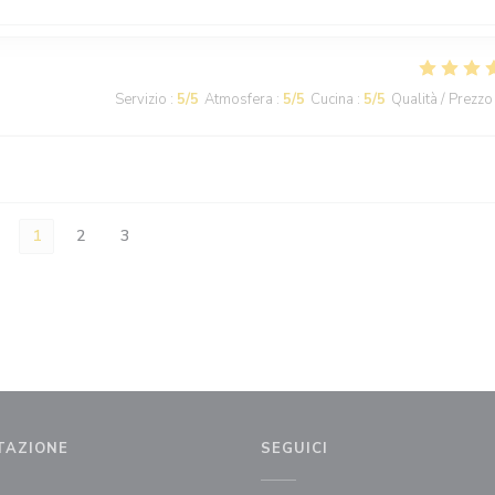
Servizio
:
5
/5
Atmosfera
:
5
/5
Cucina
:
5
/5
Qualità / Prezzo
1
2
3
TAZIONE
SEGUICI