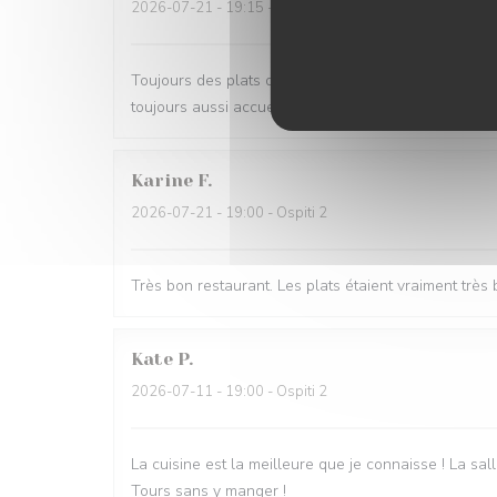
2026-07-21
- 19:15 - Ospiti 3
Toujours des plats délicieux et savoureux, de savant
toujours aussi accueillant. A recommander pour tout
Karine
F
2026-07-21
- 19:00 - Ospiti 2
Très bon restaurant. Les plats étaient vraiment tr
Kate
P
2026-07-11
- 19:00 - Ospiti 2
La cuisine est la meilleure que je connaisse ! La sall
Tours sans y manger !