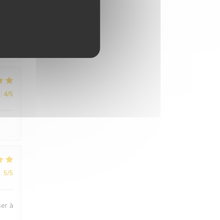
:
5
/5
n et
:
4
/5
:
5
/5
ser à