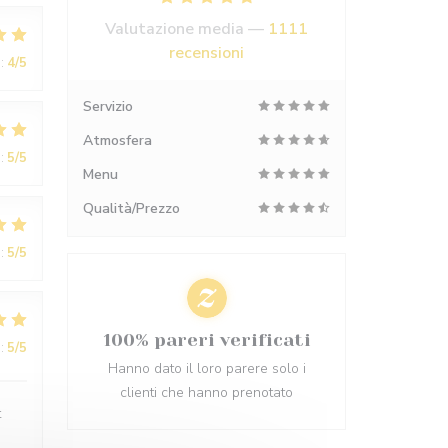
Valutazione media —
1111
recensioni
:
4
/5
Servizio
Atmosfera
:
5
/5
Menu
Qualità/Prezzo
:
5
/5
100% pareri verificati
:
5
/5
Hanno dato il loro parere solo i
clienti che hanno prenotato
t