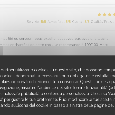
Servizio
:
5
/5
Atmosfera
:
5
/5
Cucina
:
5
/5
Qualità / Prezzo
 amabilité du serveur, repas excellent et savoureux avec une touche
 sommes enchantées de notre choix. Je recommande à 100/100. Merci
uoi partner utilizzano cookies su questo sito, che possono compo
Servizio
:
5
/5
Atmosfera
:
5
/5
Cucina
:
5
/5
Qualità / Prezzo
 I cookies denominati «necessari» sono obbligatori e installati 
cookies opzionali richiedono il tuo consenso. Questi cookies o
 delight. The service is great and we always feel welcomed. Anytime 
avigazione, misurare l'audience del sito, fornire funzionalità (a
isualizzare pubblicità o contenuti personalizzati. Clicca su 'Acce
za' per gestire le tue preferenze. Puoi modificare le tue scelte
cando sull'icona del cookie in basso a sinistra delle pagine del 