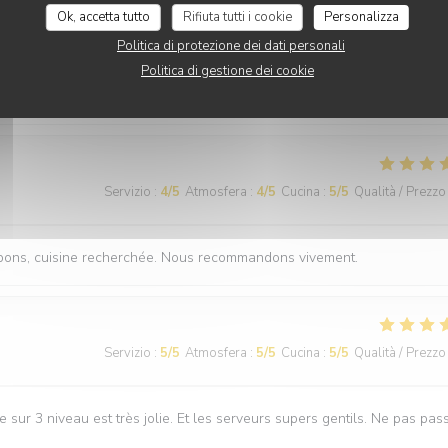
Servizio
:
5
/5
Atmosfera
:
5
/5
Cucina
:
5
/5
Qualità / Prezzo
Ok, accetta tutto
Rifiuta tutti i cookie
Personalizza
Politica di protezione dei dati personali
Politica di gestione dei cookie
s mélanges qu'on ne retrouve pas ailleurs, avec un service au petit soi
es les occasions, n'hésitez pas,
Servizio
:
4
/5
Atmosfera
:
4
/5
Cucina
:
5
/5
Qualità / Prezzo
ès bons, cuisine recherchée. Nous recommandons vivement.
Servizio
:
5
/5
Atmosfera
:
5
/5
Cucina
:
5
/5
Qualità / Prezzo
e sur 3 niveau est très jolie. Et les serveurs supers gentils. Ne pas pas