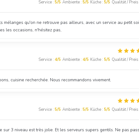
Service
:
5
/5
Ambiente
:
5
/5
Küche
:
5
/5
Qualität / Preis
s mélanges qu'on ne retrouve pas ailleurs, avec un service au petit soi
es les occasions, n'hésitez pas,
Service
:
4
/5
Ambiente
:
4
/5
Küche
:
5
/5
Qualität / Preis
ès bons, cuisine recherchée. Nous recommandons vivement.
Service
:
5
/5
Ambiente
:
5
/5
Küche
:
5
/5
Qualität / Preis
e sur 3 niveau est très jolie. Et les serveurs supers gentils. Ne pas pas