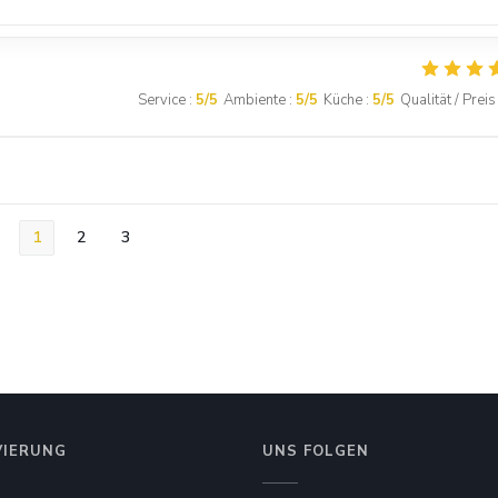
Service
:
5
/5
Ambiente
:
5
/5
Küche
:
5
/5
Qualität / Preis
1
2
3
VIERUNG
UNS FOLGEN