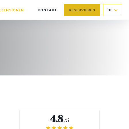
EZENSIONEN
KONTAKT
RESERVIEREN
DE
((ÖFFNET EIN NEUES FENSTER))
4.8
/5