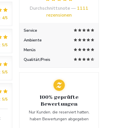
Durchschnittsnote —
1111
rezensionen
:
4
/5
Service
Ambiente
:
5
/5
Menüs
Qualität/Preis
:
5
/5
100% geprüfte
:
5
/5
Bewertungen
Nur Kunden, die reserviert hatten,
t
haben Bewertungen abgegeben