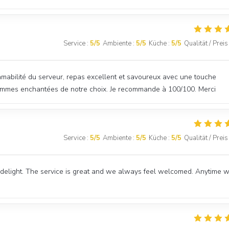
Service
:
5
/5
Ambiente
:
5
/5
Küche
:
5
/5
Qualität / Preis
 amabilité du serveur, repas excellent et savoureux avec une touche
 sommes enchantées de notre choix. Je recommande à 100/100. Merci
Service
:
5
/5
Ambiente
:
5
/5
Küche
:
5
/5
Qualität / Preis
 delight. The service is great and we always feel welcomed. Anytime 