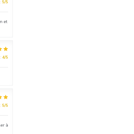
:
5
/5
n et
:
4
/5
:
5
/5
ser à