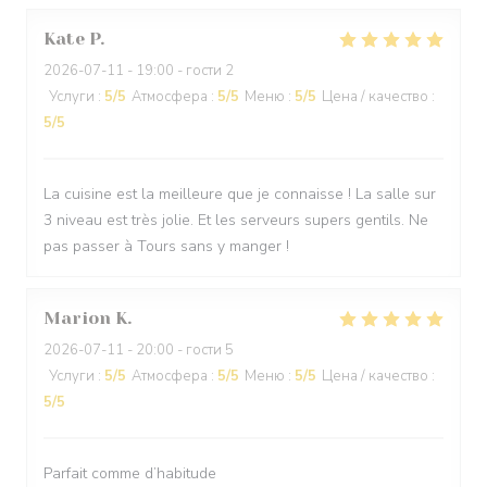
Kate
P
2026-07-11
- 19:00 - гости 2
Услуги
:
5
/5
Атмосфера
:
5
/5
Меню
:
5
/5
Цена / качество
:
5
/5
La cuisine est la meilleure que je connaisse ! La salle sur
3 niveau est très jolie. Et les serveurs supers gentils. Ne
pas passer à Tours sans y manger !
Marion
K
2026-07-11
- 20:00 - гости 5
Услуги
:
5
/5
Атмосфера
:
5
/5
Меню
:
5
/5
Цена / качество
:
5
/5
Parfait comme d’habitude