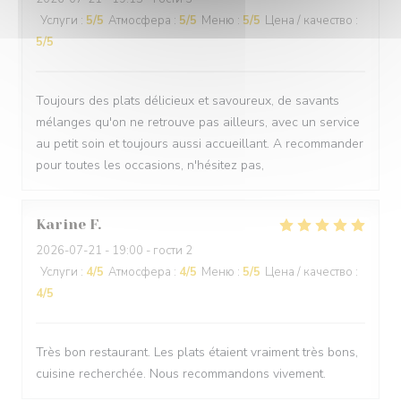
Услуги
:
5
/5
Атмосфера
:
5
/5
Меню
:
5
/5
Цена / качество
:
5
/5
Toujours des plats délicieux et savoureux, de savants
mélanges qu'on ne retrouve pas ailleurs, avec un service
au petit soin et toujours aussi accueillant. A recommander
pour toutes les occasions, n'hésitez pas,
Karine
F
2026-07-21
- 19:00 - гости 2
Услуги
:
4
/5
Атмосфера
:
4
/5
Меню
:
5
/5
Цена / качество
:
4
/5
Très bon restaurant. Les plats étaient vraiment très bons,
cuisine recherchée. Nous recommandons vivement.