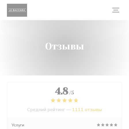
Панель управления cookies
Отзывы
4.8
/5
Средний рейтинг —
1111 отзывы
Услуги