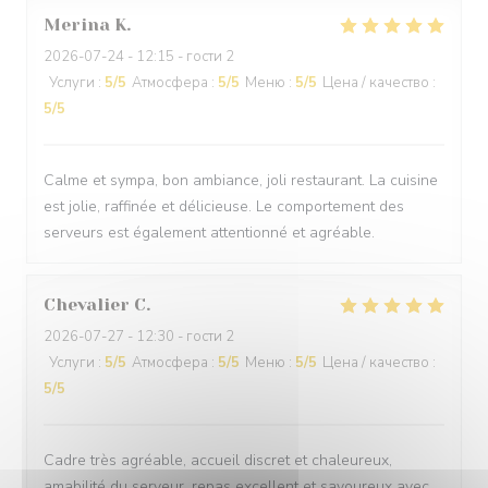
Merina
K
2026-07-24
- 12:15 - гости 2
Услуги
:
5
/5
Атмосфера
:
5
/5
Меню
:
5
/5
Цена / качество
:
5
/5
Calme et sympa, bon ambiance, joli restaurant. La cuisine
est jolie, raffinée et délicieuse. Le comportement des
serveurs est également attentionné et agréable.
Chevalier
C
2026-07-27
- 12:30 - гости 2
Услуги
:
5
/5
Атмосфера
:
5
/5
Меню
:
5
/5
Цена / качество
:
5
/5
Cadre très agréable, accueil discret et chaleureux,
amabilité du serveur, repas excellent et savoureux avec