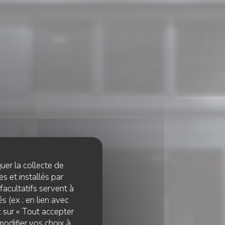
quer la collecte de
s et installés par
facultatifs servent à
s (ex : en lien avec
z sur « Tout accepter
modifier vos choix à