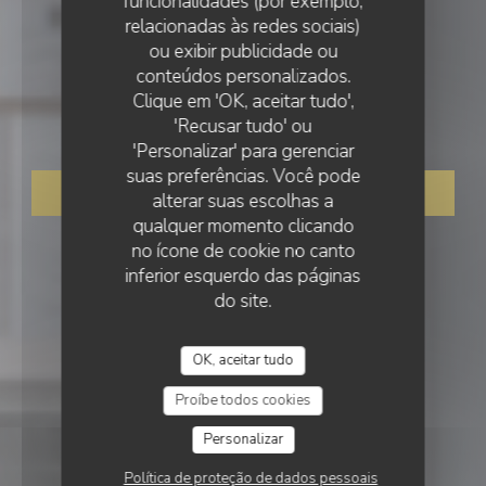
funcionalidades (por exemplo,
relacionadas às redes sociais)
ou exibir publicidade ou
•
TOURS
conteúdos personalizados.
Clique em 'OK, aceitar tudo',
Le Baccara
'Recusar tudo' ou
'Personalizar' para gerenciar
suas preferências. Você pode
RESERVAR UMA MESA
alterar suas escolhas a
qualquer momento clicando
no ícone de cookie no canto
inferior esquerdo das páginas
do site.
OK, aceitar tudo
Proíbe todos cookies
Personalizar
Política de proteção de dados pessoais