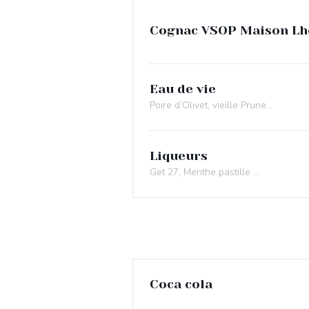
Cognac VSOP Maison Lh
Eau de vie
Poire d’Olivet, vieille Prune…
Liqueurs
Get 27, Menthe pastille …
Coca cola