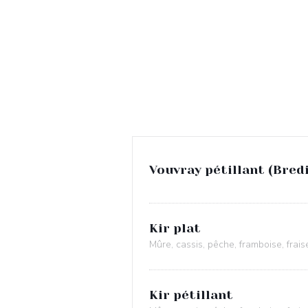
Vouvray pétillant (Bredi
Kir plat
Mûre, cassis, pêche, framboise, frais
Kir pétillant