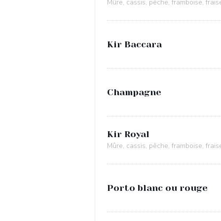
Mûre, cassis, pêche, framboise, frais
Kir Baccara
Champagne
Kir Royal
Mûre, cassis, pêche, framboise, frais
Porto blanc ou rouge