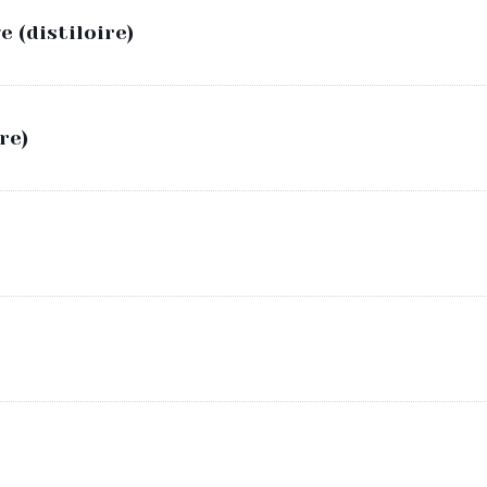
 (distiloire)
re)