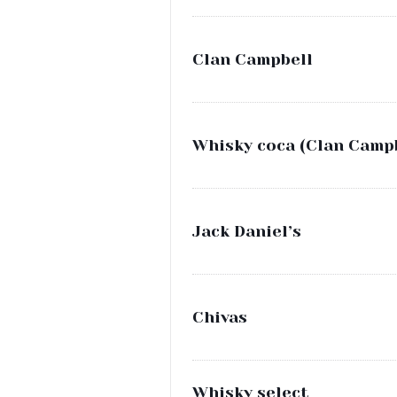
Clan Campbell
Whisky coca (Clan Campb
Jack Daniel’s
Chivas
Whisky select