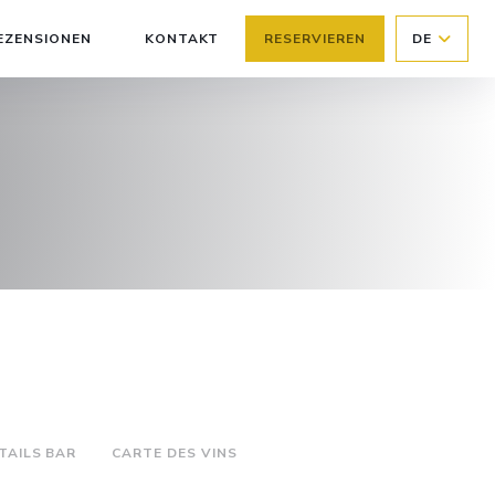
EZENSIONEN
KONTAKT
RESERVIEREN
DE
((ÖFFNET EIN NEUES FENSTER))
TAILS BAR
CARTE DES VINS