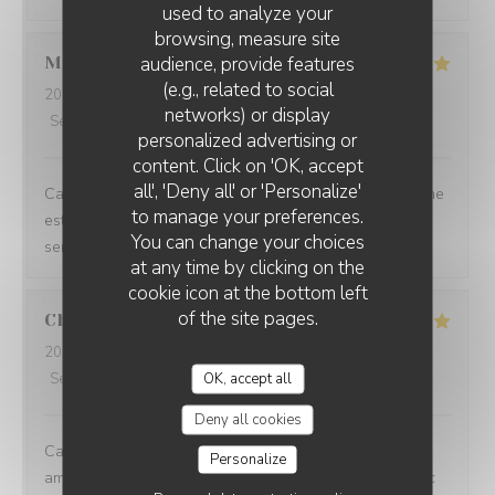
used to analyze your
browsing, measure site
audience, provide features
Merina
K
(e.g., related to social
2026-07-24
- 12:15 - Guests 2
networks) or display
Service
:
5
/5
Ambiance
:
5
/5
Food
:
5
/5
Value
:
5
/5
personalized advertising or
content. Click on 'OK, accept
all', 'Deny all' or 'Personalize'
Calme et sympa, bon ambiance, joli restaurant. La cuisine
to manage your preferences.
est jolie, raffinée et délicieuse. Le comportement des
You can change your choices
serveurs est également attentionné et agréable.
at any time by clicking on the
cookie icon at the bottom left
of the site pages.
Chevalier
C
2026-07-27
- 12:30 - Guests 2
OK, accept all
Service
:
5
/5
Ambiance
:
5
/5
Food
:
5
/5
Value
:
5
/5
Deny all cookies
Cadre très agréable, accueil discret et chaleureux,
Personalize
amabilité du serveur, repas excellent et savoureux avec