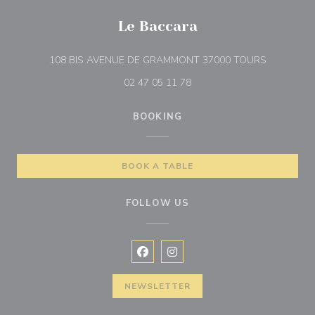
Le Baccara
((opens in
108 BIS AVENUE DE GRAMMONT 37000 TOURS
02 47 05 11 78
BOOKING
BOOK A TABLE
FOLLOW US
Facebook ((opens in a new window
Instagram ((opens in a new w
NEWSLETTER