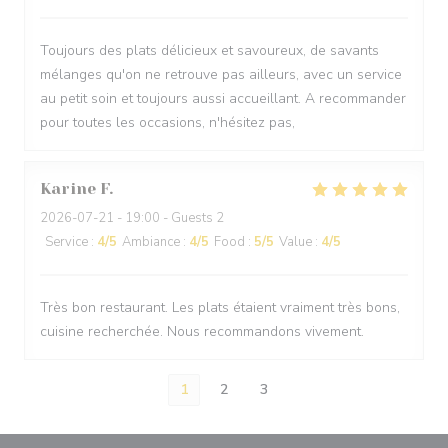
Toujours des plats délicieux et savoureux, de savants
mélanges qu'on ne retrouve pas ailleurs, avec un service
au petit soin et toujours aussi accueillant. A recommander
pour toutes les occasions, n'hésitez pas,
Karine
F
2026-07-21
- 19:00 - Guests 2
Service
:
4
/5
Ambiance
:
4
/5
Food
:
5
/5
Value
:
4
/5
Très bon restaurant. Les plats étaient vraiment très bons,
cuisine recherchée. Nous recommandons vivement.
1
2
3