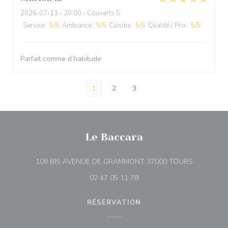
2026-07-11
- 20:00 - Couverts 5
Service
:
5
/5
Ambiance
:
5
/5
Cuisine
:
5
/5
Qualité / Prix
:
5
/5
Parfait comme d’habitude
1
2
3
Le Baccara
((ouvre une
108 BIS AVENUE DE GRAMMONT 37000 TOURS
02 47 05 11 78
RÉSERVATION