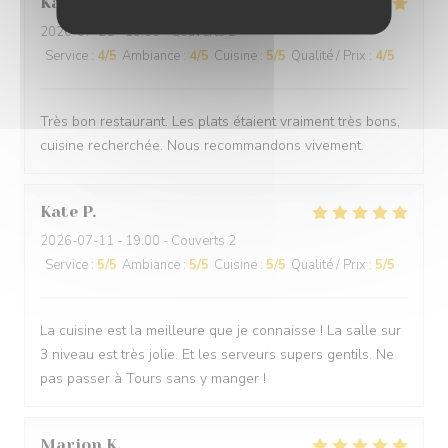
Karine
F
2026-07-21
- 19:00 - Couverts 2
Service
:
4
/5
Ambiance
:
4
/5
Cuisine
:
5
/5
Qualité / Prix
:
4
/5
Très bon restaurant. Les plats étaient vraiment très bons,
cuisine recherchée. Nous recommandons vivement.
Kate
P
2026-07-11
- 19:00 - Couverts 2
Service
:
5
/5
Ambiance
:
5
/5
Cuisine
:
5
/5
Qualité / Prix
:
5
/5
La cuisine est la meilleure que je connaisse ! La salle sur
3 niveau est très jolie. Et les serveurs supers gentils. Ne
pas passer à Tours sans y manger !
Marion
K