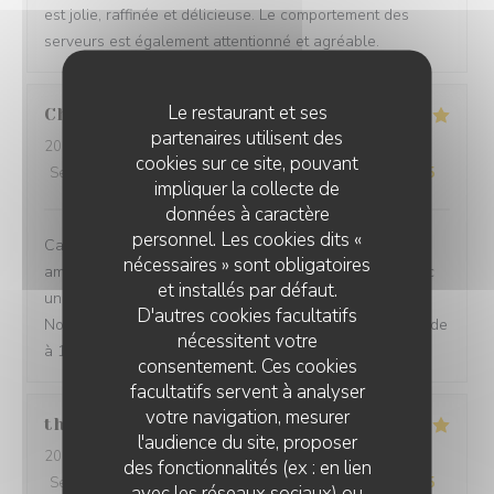
est jolie, raffinée et délicieuse. Le comportement des
serveurs est également attentionné et agréable.
Le restaurant et ses
Chevalier
C
partenaires utilisent des
2026-07-27
- 12:30 - Couverts 2
cookies sur ce site, pouvant
Service
:
5
/5
Ambiance
:
5
/5
Cuisine
:
5
/5
Qualité / Prix
:
5
/5
impliquer la collecte de
données à caractère
personnel. Les cookies dits «
Cadre très agréable, accueil discret et chaleureux,
nécessaires » sont obligatoires
amabilité du serveur, repas excellent et savoureux avec
et installés par défaut.
une touche d'originalité et une excellente présentation.
D'autres cookies facultatifs
Nous sommes enchantées de notre choix. Je recommande
nécessitent votre
à 100/100. Merci
consentement. Ces cookies
facultatifs servent à analyser
votre navigation, mesurer
thurl
H
l'audience du site, proposer
2026-07-16
- 19:00 - Couverts 2
des fonctionnalités (ex : en lien
Service
:
5
/5
Ambiance
:
5
/5
Cuisine
:
5
/5
Qualité / Prix
:
5
/5
avec les réseaux sociaux) ou