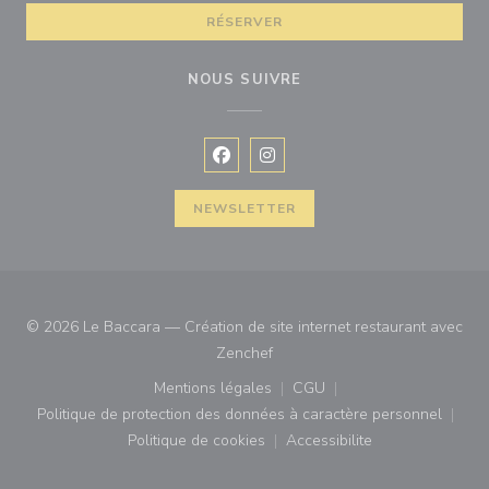
RÉSERVER
NOUS SUIVRE
Facebook ((ouvre une nouvelle fenê
Instagram ((ouvre une nouvell
NEWSLETTER
© 2026 Le Baccara — Création de site internet restaurant avec
((ouvre une nouvelle fenêtre))
Zenchef
Mentions légales
CGU
((ouvre une nouvelle fenêtre))
((ouvre une nouvelle fenê
Politique de protection des données à caractère personnel
((ouvre une nouvelle fenêtre))
Politique de cookies
Accessibilite
((ouvre une nouvelle fenêtre))
((ouvre une nouvelle fe