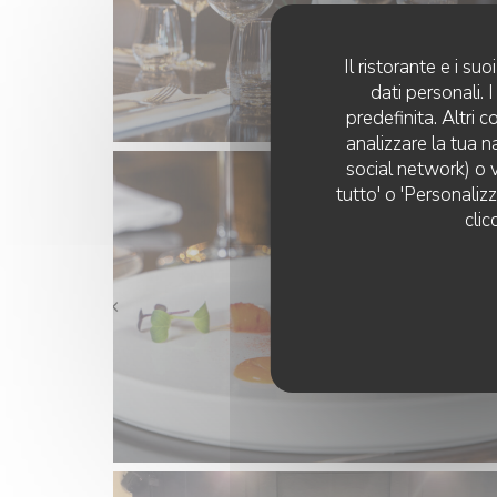
Il ristorante e i s
dati personali.
predefinita. Altri 
analizzare la tua n
social network) o v
tutto' o 'Personaliz
clic