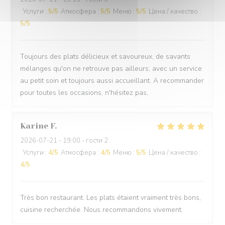
Услуги
:
5
/5
Атмосфера
:
5
/5
Меню
:
5
/5
Цена / качество
:
5
/5
Toujours des plats délicieux et savoureux, de savants
mélanges qu'on ne retrouve pas ailleurs, avec un service
au petit soin et toujours aussi accueillant. A recommander
pour toutes les occasions, n'hésitez pas,
Karine
F
2026-07-21
- 19:00 - гости 2
Услуги
:
4
/5
Атмосфера
:
4
/5
Меню
:
5
/5
Цена / качество
:
4
/5
Très bon restaurant. Les plats étaient vraiment très bons,
cuisine recherchée. Nous recommandons vivement.