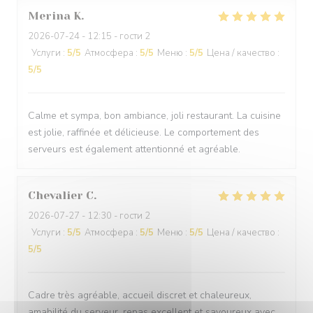
Merina
K
2026-07-24
- 12:15 - гости 2
Услуги
:
5
/5
Атмосфера
:
5
/5
Меню
:
5
/5
Цена / качество
:
5
/5
Calme et sympa, bon ambiance, joli restaurant. La cuisine
est jolie, raffinée et délicieuse. Le comportement des
serveurs est également attentionné et agréable.
Chevalier
C
2026-07-27
- 12:30 - гости 2
Услуги
:
5
/5
Атмосфера
:
5
/5
Меню
:
5
/5
Цена / качество
:
5
/5
Cadre très agréable, accueil discret et chaleureux,
amabilité du serveur, repas excellent et savoureux avec