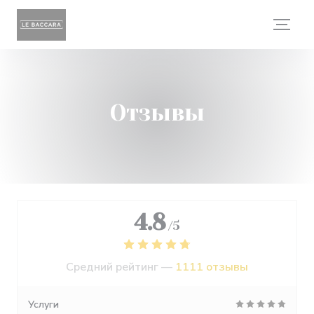
Панель управления cookies
Отзывы
4.8
/5
Средний рейтинг —
1111 отзывы
Услуги