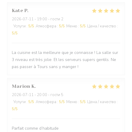
Kate
P
2026-07-11
- 19:00 - гости 2
Услуги
:
5
/5
Атмосфера
:
5
/5
Меню
:
5
/5
Цена / качество
:
5
/5
La cuisine est la meilleure que je connaisse ! La salle sur
3 niveau est très jolie. Et les serveurs supers gentils. Ne
pas passer à Tours sans y manger !
Marion
K
2026-07-11
- 20:00 - гости 5
Услуги
:
5
/5
Атмосфера
:
5
/5
Меню
:
5
/5
Цена / качество
:
5
/5
Parfait comme d’habitude