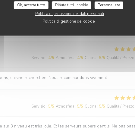
Servizio
:
5
/5
Atmosfera
:
5
/5
Cucina
:
5
/5
Qualità / Prezzo
Ok, accetta tutto
Rifiuta tutti i cookie
Personalizza
Politica di protezione dei dati personali
Politica di gestione dei cookie
s mélanges qu'on ne retrouve pas ailleurs, avec un service au petit soi
es les occasions, n'hésitez pas,
Servizio
:
4
/5
Atmosfera
:
4
/5
Cucina
:
5
/5
Qualità / Prezzo
ès bons, cuisine recherchée. Nous recommandons vivement.
Servizio
:
5
/5
Atmosfera
:
5
/5
Cucina
:
5
/5
Qualità / Prezzo
e sur 3 niveau est très jolie. Et les serveurs supers gentils. Ne pas pas