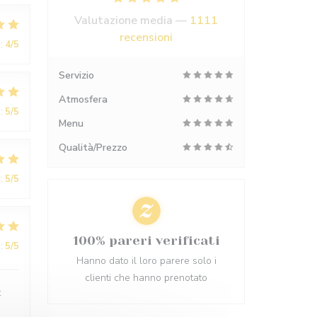
Valutazione media —
1111
recensioni
:
4
/5
Servizio
Atmosfera
:
5
/5
Menu
Qualità/Prezzo
:
5
/5
100% pareri verificati
:
5
/5
Hanno dato il loro parere solo i
clienti che hanno prenotato
t