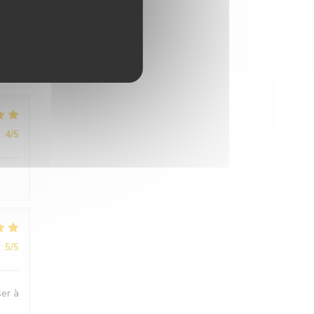
:
5
/5
n et
:
4
/5
:
5
/5
ser à