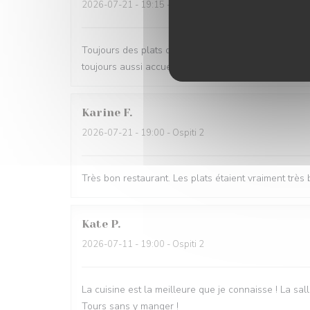
2026-07-21
- 19:15 - Ospiti 3
Toujours des plats délicieux et savoureux, de savant
toujours aussi accueillant. A recommander pour tout
Karine
F
2026-07-21
- 19:00 - Ospiti 2
Très bon restaurant. Les plats étaient vraiment tr
Kate
P
2026-07-11
- 19:00 - Ospiti 2
La cuisine est la meilleure que je connaisse ! La sall
Tours sans y manger !