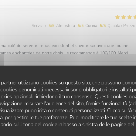
Servizio
:
5
/5
Atmosfera
:
5
/5
Cucina
:
5
/5
Qualità / Prezzo
 amabilité du serveur, repas excellent et savoureux avec une touche
 sommes enchantées de notre choix. Je recommande à 100/100. Merci
uoi partner utilizzano cookies su questo sito, che possono compo
Servizio
:
5
/5
Atmosfera
:
5
/5
Cucina
:
5
/5
Qualità / Prezzo
 I cookies denominati «necessari» sono obbligatori e installati 
cookies opzionali richiedono il tuo consenso. Questi cookies o
 delight. The service is great and we always feel welcomed. Anytime 
avigazione, misurare l'audience del sito, fornire funzionalità (a
isualizzare pubblicità o contenuti personalizzati. Clicca su 'Acce
za' per gestire le tue preferenze. Puoi modificare le tue scelte
cando sull'icona del cookie in basso a sinistra delle pagine del 