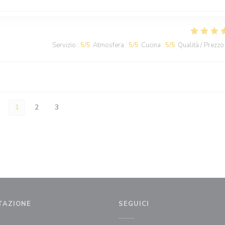
Servizio
:
5
/5
Atmosfera
:
5
/5
Cucina
:
5
/5
Qualità / Prezzo
1
2
3
TAZIONE
SEGUICI